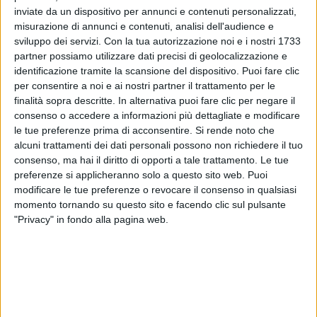
inviate da un dispositivo per annunci e contenuti personalizzati,
misurazione di annunci e contenuti, analisi dell'audience e
sviluppo dei servizi.
Con la tua autorizzazione noi e i nostri 1733
23 giu 2020
NEWS
partner possiamo utilizzare dati precisi di geolocalizzazione e
identificazione tramite la scansione del dispositivo. Puoi fare clic
Bugo Live 2020, tour work in progress:
per consentire a noi e ai nostri partner il trattamento per le
ecco le prime date dei concerti
finalità sopra descritte. In alternativa puoi fare clic per negare il
“A voler essere SINCERO, MI MANCA l’emozione che
consenso o accedere a informazioni più dettagliate e modificare
solo un live sa donarti”
le tue preferenze prima di acconsentire.
Si rende noto che
alcuni trattamenti dei dati personali possono non richiedere il tuo
consenso, ma hai il diritto di opporti a tale trattamento. Le tue
preferenze si applicheranno solo a questo sito web. Puoi
modificare le tue preferenze o revocare il consenso in qualsiasi
momento tornando su questo sito e facendo clic sul pulsante
"Privacy" in fondo alla pagina web.