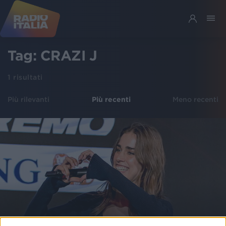
Tag:
CRAZI J
1
risultati
Più rilevanti
Più recenti
Meno recenti