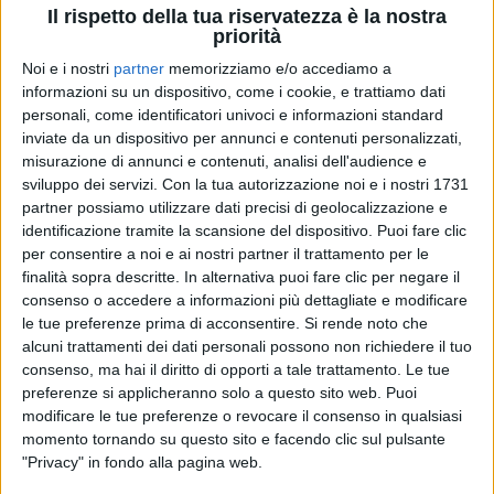
Il rispetto della tua riservatezza è la nostra
priorità
Noi e i nostri
partner
memorizziamo e/o accediamo a
10 feb 2024
"PRIMO" ALBUM MA NON SOLO
informazioni su un dispositivo, come i cookie, e trattiamo dati
Clara: il primo bacio e il primo provino di
personali, come identificatori univoci e informazioni standard
inviate da un dispositivo per annunci e contenuti personalizzati,
Mare Fuori (per il ruolo sbagliato)
misurazione di annunci e contenuti, analisi dell'audience e
Abbiamo giocato con il titolo del suo primo album,
sviluppo dei servizi.
Con la tua autorizzazione noi e i nostri 1731
che si intitola appunto “Primo” ed esce il 16 febbraio,
partner possiamo utilizzare dati precisi di geolocalizzazione e
dopo il Festival di Sanremo: scopri tutto nella video-
intervista #atupertu
identificazione tramite la scansione del dispositivo. Puoi fare clic
per consentire a noi e ai nostri partner il trattamento per le
finalità sopra descritte. In alternativa puoi fare clic per negare il
di
Andrea Basso
consenso o accedere a informazioni più dettagliate e modificare
le tue preferenze prima di acconsentire.
Si rende noto che
alcuni trattamenti dei dati personali possono non richiedere il tuo
consenso, ma hai il diritto di opporti a tale trattamento. Le tue
preferenze si applicheranno solo a questo sito web. Puoi
modificare le tue preferenze o revocare il consenso in qualsiasi
momento tornando su questo sito e facendo clic sul pulsante
"Privacy" in fondo alla pagina web.