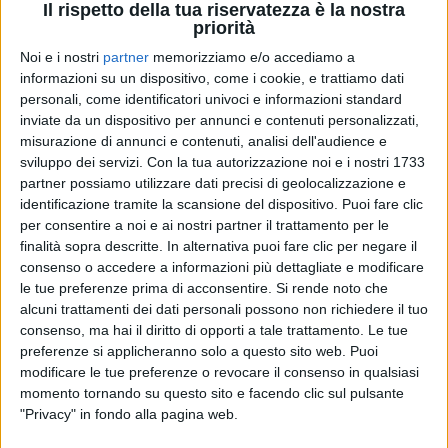
Il rispetto della tua riservatezza è la nostra
priorità
Noi e i nostri
partner
memorizziamo e/o accediamo a
01 apr 2025
"REALITY CHECK"
informazioni su un dispositivo, come i cookie, e trattiamo dati
personali, come identificatori univoci e informazioni standard
Gaia si mostra senza filtri: "Se il corpo
inviate da un dispositivo per annunci e contenuti personalizzati,
chiama, devo per forza rispondere"
misurazione di annunci e contenuti, analisi dell'audience e
L'artista vuole normalizzare la sua pelle e raccontare
sviluppo dei servizi.
Con la tua autorizzazione noi e i nostri 1733
tutta sè stessa, per convivere al meglio con il
partner possiamo utilizzare dati precisi di geolocalizzazione e
processo di guarigione
identificazione tramite la scansione del dispositivo. Puoi fare clic
per consentire a noi e ai nostri partner il trattamento per le
di
Cristina Camporese
finalità sopra descritte. In alternativa puoi fare clic per negare il
consenso o accedere a informazioni più dettagliate e modificare
le tue preferenze prima di acconsentire.
Si rende noto che
alcuni trattamenti dei dati personali possono non richiedere il tuo
consenso, ma hai il diritto di opporti a tale trattamento. Le tue
preferenze si applicheranno solo a questo sito web. Puoi
modificare le tue preferenze o revocare il consenso in qualsiasi
momento tornando su questo sito e facendo clic sul pulsante
"Privacy" in fondo alla pagina web.
Chi siamo
Contattaci