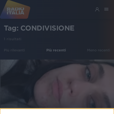
Tag:
CONDIVISIONE
1
risultati
Più rilevanti
Più recenti
Meno recenti