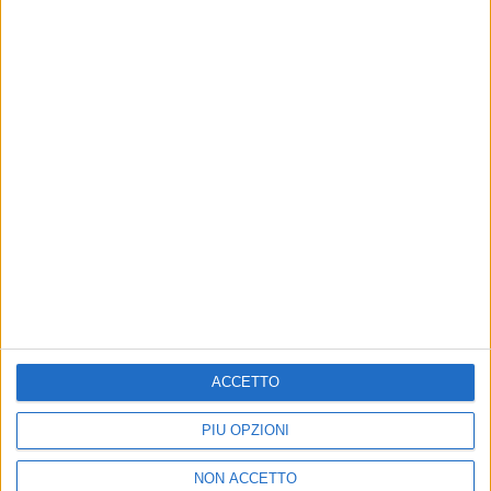
15 nov 2017
NEWS
Vasco Rossi annuncia l'uscita di un nuovo
singolo
Il rocker festeggia così i 6 mesi da Vasco Modena
Park
di
Mara Bizzoco
ACCETTO
PIÙ OPZIONI
NON ACCETTO