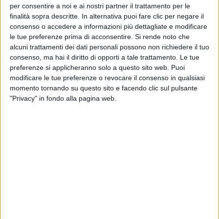
per consentire a noi e ai nostri partner il trattamento per le
finalità sopra descritte. In alternativa puoi fare clic per negare il
03 apr 2020
NEWS
consenso o accedere a informazioni più dettagliate e modificare
le tue preferenze prima di acconsentire.
Si rende noto che
Vasco Rossi: è Colpa d'Alfredo (o merito
alcuni trattamenti dei dati personali possono non richiedere il tuo
suo) da 40 anni
consenso, ma hai il diritto di opporti a tale trattamento. Le tue
preferenze si applicheranno solo a questo sito web. Puoi
Il terzo album del rocker è uscito il 3 aprile 1980:
modificare le tue preferenze o revocare il consenso in qualsiasi
“Tutto partì da lì”
momento tornando su questo sito e facendo clic sul pulsante
"Privacy" in fondo alla pagina web.