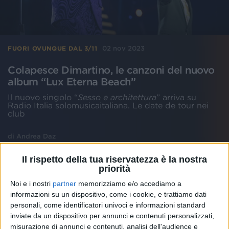
02 nov 2023
FUORI OVUNQUE DAL 3/11
Colapesce Dimartino, le canzoni del nuovo
album “Lux Eterna Beach”
Il nuovo singolo “
Sesso e architettura
” arriva su
Radio Italia solomusicaitaliana. Le date de tour nei
club
di
Andrea Daz
Il rispetto della tua riservatezza è la nostra
priorità
Noi e i nostri
partner
memorizziamo e/o accediamo a
informazioni su un dispositivo, come i cookie, e trattiamo dati
personali, come identificatori univoci e informazioni standard
inviate da un dispositivo per annunci e contenuti personalizzati,
misurazione di annunci e contenuti, analisi dell'audience e