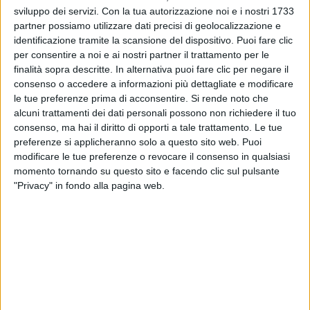
sviluppo dei servizi.
Con la tua autorizzazione noi e i nostri 1733
partner possiamo utilizzare dati precisi di geolocalizzazione e
identificazione tramite la scansione del dispositivo. Puoi fare clic
per consentire a noi e ai nostri partner il trattamento per le
finalità sopra descritte. In alternativa puoi fare clic per negare il
consenso o accedere a informazioni più dettagliate e modificare
le tue preferenze prima di acconsentire.
Si rende noto che
alcuni trattamenti dei dati personali possono non richiedere il tuo
19 mag 2023
OSPITI A #RILIVE
consenso, ma hai il diritto di opporti a tale trattamento. Le tue
Colapesce Dimartino, da "Splash" al tour
preferenze si applicheranno solo a questo sito web. Puoi
programmato "con calma"
modificare le tue preferenze o revocare il consenso in qualsiasi
momento tornando su questo sito e facendo clic sul pulsante
I due sono pronti a portare la propria musica sul
"Privacy" in fondo alla pagina web.
palco del nostro Concerto. Per i loro tour si dovrà
invece aspettare novembre, perché prima, come
hanno detto, "fa troppo caldo"
di
Maria Vittoria Pezzoni