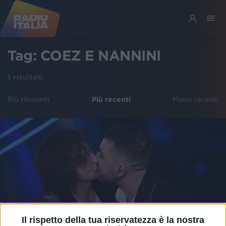
Tag:
COEZ E NANNINI
1
risultati
Più rilevanti
Più recenti
Meno recenti
Il rispetto della tua riservatezza è la nostra