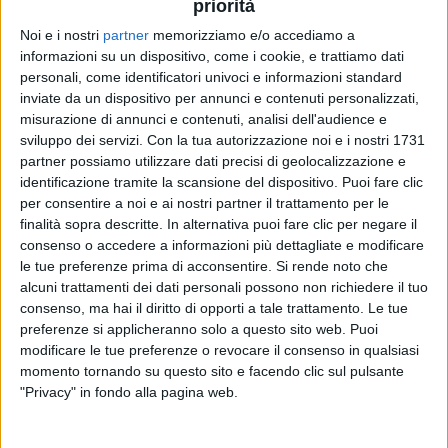
priorità
Noi e i nostri
partner
memorizziamo e/o accediamo a
08 feb 2020
NEWS
informazioni su un dispositivo, come i cookie, e trattiamo dati
personali, come identificatori univoci e informazioni standard
Coez: “Da scartato a Sanremo al bacio a
inviate da un dispositivo per annunci e contenuti personalizzati,
Gianna Nannini. Tifo Diodato”
misurazione di annunci e contenuti, analisi dell'audience e
sviluppo dei servizi.
Con la tua autorizzazione noi e i nostri 1731
Video: il “visionario” Achille Lauro, Bobby Solo e
“Via” di Baglioni
partner possiamo utilizzare dati precisi di geolocalizzazione e
identificazione tramite la scansione del dispositivo. Puoi fare clic
per consentire a noi e ai nostri partner il trattamento per le
finalità sopra descritte. In alternativa puoi fare clic per negare il
consenso o accedere a informazioni più dettagliate e modificare
le tue preferenze prima di acconsentire.
Si rende noto che
alcuni trattamenti dei dati personali possono non richiedere il tuo
consenso, ma hai il diritto di opporti a tale trattamento. Le tue
preferenze si applicheranno solo a questo sito web. Puoi
modificare le tue preferenze o revocare il consenso in qualsiasi
Chi siamo
Contattaci
momento tornando su questo sito e facendo clic sul pulsante
"Privacy" in fondo alla pagina web.
Privacy
Lavora con noi
Pubblicita'
Regolamenti
Mobile
Radio Italia Tv