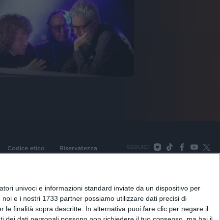
SEGUICI
Codice etico
Riservatezza
093 Cologno Monzese (Mi) |Tel. +39 02 254441 | Fax +39
TORNA SU
tori univoci e informazioni standard inviate da un dispositivo per
noi e i nostri 1733 partner possiamo utilizzare dati precisi di
le finalità sopra descritte. In alternativa puoi fare clic per negare il
i dei dati personali possono non richiedere il tuo consenso, ma hai il