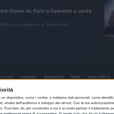
otre-Dame de Paris a Sanremo e canta
Matteucci e Galatone e “Margherita”
a con noi
Pubblicita'
Regolamenti
Mobile
Radio Italia Tv
iorità
 opere dell'ingegno
Sede Amministrativa: Viale Europa 49, 20
dispositivo, come i cookie, e trattiamo dati personali, come identifica
i d'autore e dei diritti
02 25444220
, analisi dell'audience e sviluppo dei servizi.
Con la tua autorizzazione 
 Puoi fare clic per consentire a noi e ai nostri partner il trattamento per 
.F. e n° iscrizione
Sede Legale: Via Savona 97, 20144 Milano
istrata n°286 - 3 Aprile
ue preferenze prima di acconsentire.
Si rende noto che alcuni trattament