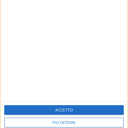
05 gen 2017
NEWS
Maria De Filippi co-conduttrice a Sanremo:
impazza la voce sul web
Carlo Conti svelerà il cast ufficiale mercoledì 11
di
Redazione
ACCETTO
PIÙ OPZIONI