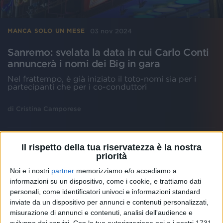
03 nov 2024
MANCA SOLO UN MESE
Sanremo: svelata la data in cui Carlo Conti
annuncerà i nomi dei Big in gara
Nel frattempo, è già iniziato il toto-nomi sia per i
partecipanti che per i co-conduttori
di
Cristina Camporese
Il rispetto della tua riservatezza è la nostra
priorità
Noi e i nostri
partner
memorizziamo e/o accediamo a
informazioni su un dispositivo, come i cookie, e trattiamo dati
personali, come identificatori univoci e informazioni standard
inviate da un dispositivo per annunci e contenuti personalizzati,
misurazione di annunci e contenuti, analisi dell'audience e
sviluppo dei servizi.
Con la tua autorizzazione noi e i nostri 1731