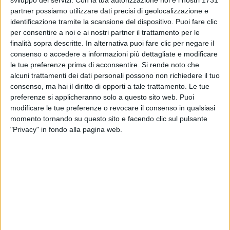
partner possiamo utilizzare dati precisi di geolocalizzazione e
identificazione tramite la scansione del dispositivo. Puoi fare clic
per consentire a noi e ai nostri partner il trattamento per le
finalità sopra descritte. In alternativa puoi fare clic per negare il
consenso o accedere a informazioni più dettagliate e modificare
07 feb 2024
STANDING OVATION
le tue preferenze prima di acconsentire.
Si rende noto che
alcuni trattamenti dei dati personali possono non richiedere il tuo
Giorgia incanta l'Ariston con "E poi", il suo
consenso, ma hai il diritto di opporti a tale trattamento. Le tue
brano di debutto
preferenze si applicheranno solo a questo sito web. Puoi
La cantante ha celebrato insieme ad Amadeus e a
modificare le tue preferenze o revocare il consenso in qualsiasi
tutto il pubblico i suoi primi 30 anni di carriera
momento tornando su questo sito e facendo clic sul pulsante
"Privacy" in fondo alla pagina web.
di
Maria Vittoria Pezzoni