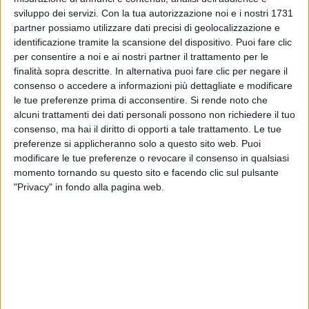
sviluppo dei servizi.
Con la tua autorizzazione noi e i nostri 1731
partner possiamo utilizzare dati precisi di geolocalizzazione e
identificazione tramite la scansione del dispositivo. Puoi fare clic
per consentire a noi e ai nostri partner il trattamento per le
finalità sopra descritte. In alternativa puoi fare clic per negare il
consenso o accedere a informazioni più dettagliate e modificare
29 gen 2026
L’ANNUNCIO
le tue preferenze prima di acconsentire.
Si rende noto che
alcuni trattamenti dei dati personali possono non richiedere il tuo
Achille Lauro sarà co-conduttore del
consenso, ma hai il diritto di opporti a tale trattamento. Le tue
Festival di Sanremo 2026
preferenze si applicheranno solo a questo sito web. Puoi
L’artista affiancherà Carlo Conti e Laura Pausini nella
modificare le tue preferenze o revocare il consenso in qualsiasi
seconda serata: l’annuncio del Direttore Artistico e il
momento tornando su questo sito e facendo clic sul pulsante
commento di Lauro
"Privacy" in fondo alla pagina web.
di
Andrea Basso