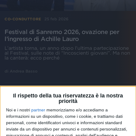
25 feb 2026
CO-CONDUTTORE
Festival di Sanremo 2026, ovazione per
l’ingresso di Achille Lauro
L’artista torna, un anno dopo l’ultima partecipazione
al Festival, sulle note di “Incoscienti giovani”. Ma non
la canterà: ecco perché
di
Andrea Basso
Il rispetto della tua riservatezza è la nostra
priorità
Noi e i nostri
partner
memorizziamo e/o accediamo a
informazioni su un dispositivo, come i cookie, e trattiamo dati
personali, come identificatori univoci e informazioni standard
inviate da un dispositivo per annunci e contenuti personalizzati,
misurazione di annunci e contenuti, analisi dell'audience e