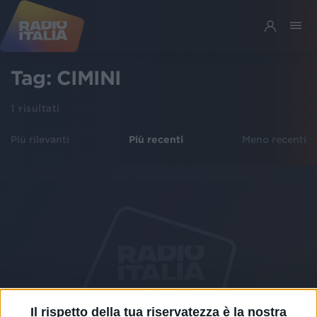
Tag:
CIMINI
1
risultati
Più rilevanti
Più recenti
Meno recenti
Il rispetto della tua riservatezza è la nostra