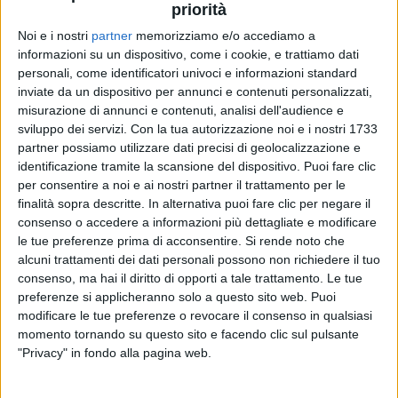
priorità
Noi e i nostri
partner
memorizziamo e/o accediamo a
informazioni su un dispositivo, come i cookie, e trattiamo dati
22 gen 2021
NEWS
personali, come identificatori univoci e informazioni standard
inviate da un dispositivo per annunci e contenuti personalizzati,
Giorgio Gaber, nuova puntata di 'Far finta di
misurazione di annunci e contenuti, analisi dell'audience e
essere sani': ecco il video
sviluppo dei servizi.
Con la tua autorizzazione noi e i nostri 1733
Si parte dal brano 'Non arrossire' commentato da
partner possiamo utilizzare dati precisi di geolocalizzazione e
Lorenzo Luporini e Cimini
identificazione tramite la scansione del dispositivo. Puoi fare clic
per consentire a noi e ai nostri partner il trattamento per le
finalità sopra descritte. In alternativa puoi fare clic per negare il
consenso o accedere a informazioni più dettagliate e modificare
le tue preferenze prima di acconsentire.
Si rende noto che
alcuni trattamenti dei dati personali possono non richiedere il tuo
consenso, ma hai il diritto di opporti a tale trattamento. Le tue
preferenze si applicheranno solo a questo sito web. Puoi
modificare le tue preferenze o revocare il consenso in qualsiasi
momento tornando su questo sito e facendo clic sul pulsante
Chi siamo
Contattaci
"Privacy" in fondo alla pagina web.
Privacy
Lavora con noi
Pubblicita'
Regolamenti