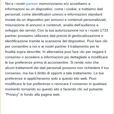
Noi e i nostri
partner
memorizziamo e/o accediamo a
informazioni su un dispositivo, come i cookie, e trattiamo dati
personali, come identificatori univoci e informazioni standard
inviate da un dispositivo per annunci e contenuti personalizzati,
misurazione di annunci e contenuti, analisi dell'audience e
sviluppo dei servizi.
Con la tua autorizzazione noi e i nostri 1733
partner possiamo utilizzare dati precisi di geolocalizzazione e
identificazione tramite la scansione del dispositivo. Puoi fare clic
per consentire a noi e ai nostri partner il trattamento per le
06 dic 2019
NEWS
finalità sopra descritte. In alternativa puoi fare clic per negare il
Cesare Cremonini: numero 1 in classifica sia
consenso o accedere a informazioni più dettagliate e modificare
le tue preferenze prima di acconsentire.
Si rende noto che
tra gli album sia tra i brani
alcuni trattamenti dei dati personali possono non richiedere il tuo
Cremonini 2C2C The Best Of al top della Fimi, Al
consenso, ma hai il diritto di opporti a tale trattamento. Le tue
telefono domina EarOne
preferenze si applicheranno solo a questo sito web. Puoi
modificare le tue preferenze o revocare il consenso in qualsiasi
momento tornando su questo sito e facendo clic sul pulsante
"Privacy" in fondo alla pagina web.