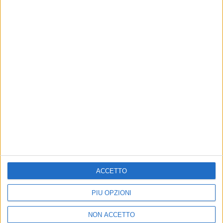
17 mag 2019
NEWS
Cesare Cremonini torna negli stadi nel
2020: le prime città annunciate
Noi radio ufficiale del tour. Presto ci saranno nuove
grandi notizie!
ACCETTO
di
Andrea Daz
PIÙ OPZIONI
NON ACCETTO