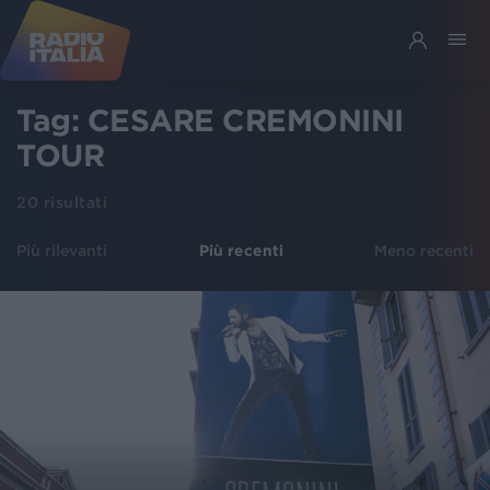
Tag:
CESARE CREMONINI
TOUR
20
risultati
Più rilevanti
Più recenti
Meno recenti