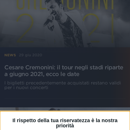
29 giu 2020
NEWS
Cesare Cremonini: il tour negli stadi riparte
a giugno 2021, ecco le date
I biglietti precedentemente acquistati restano validi
per i nuovi concerti
Il rispetto della tua riservatezza è la nostra
priorità