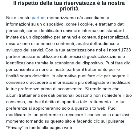
Il rispetto della tua riservatezza è la nostra
priorità
Noi e i nostri
partner
memorizziamo e/o accediamo a
informazioni su un dispositivo, come i cookie, e trattiamo dati
18 set 2020
NEWS
personali, come identificatori univoci e informazioni standard
Cesare Cremonini: ecco il video del nuovo
inviate da un dispositivo per annunci e contenuti personalizzati,
singolo “Ciao”
misurazione di annunci e contenuti, analisi dell'audience e
sviluppo dei servizi.
Con la tua autorizzazione noi e i nostri 1733
È stato realizzato con una tecnologia 3D mai usata in
partner possiamo utilizzare dati precisi di geolocalizzazione e
Italia
identificazione tramite la scansione del dispositivo. Puoi fare clic
per consentire a noi e ai nostri partner il trattamento per le
di
Andrea Basso
finalità sopra descritte. In alternativa puoi fare clic per negare il
consenso o accedere a informazioni più dettagliate e modificare
le tue preferenze prima di acconsentire.
Si rende noto che
alcuni trattamenti dei dati personali possono non richiedere il tuo
consenso, ma hai il diritto di opporti a tale trattamento. Le tue
preferenze si applicheranno solo a questo sito web. Puoi
modificare le tue preferenze o revocare il consenso in qualsiasi
momento tornando su questo sito e facendo clic sul pulsante
"Privacy" in fondo alla pagina web.
Chi siamo
Contattaci