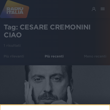
Tag:
CESARE CREMONINI
CIAO
1
risultati
Più rilevanti
Più recenti
Meno recenti