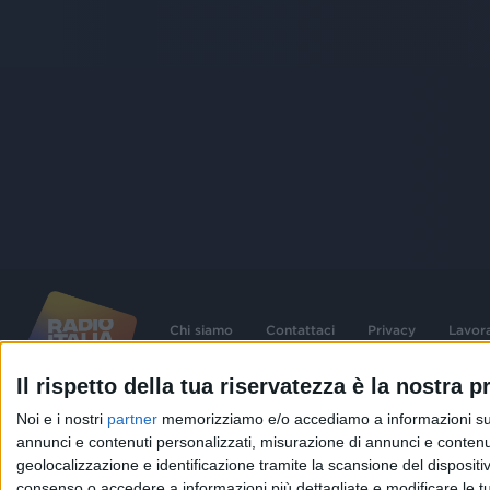
Chi siamo
Contattaci
Privacy
Lavor
Il rispetto della tua riservatezza è la nostra pr
©
2026
RADIO ITALIA S.p.A. P.IVA 06832230152 | Tutti i diritti riservati. Per le
Noi e i nostri
partner
memorizziamo e/o accediamo a informazioni su un 
contenute nel sito sono stati assolti gli obblighi derivanti dalla normativa dei diritt
connessi.
annunci e contenuti personalizzati, misurazione di annunci e contenuti
geolocalizzazione e identificazione tramite la scansione del dispositivo.
Capitale Sociale € 580.000,00 interamente versato. Iscr. Reg. Imprese Milano - C
06832230152. Iscritta al R.E.A. di Milano al n° 1125258. Testata giornalistica Reg
consenso o accedere a informazioni più dettagliate e modificare le t