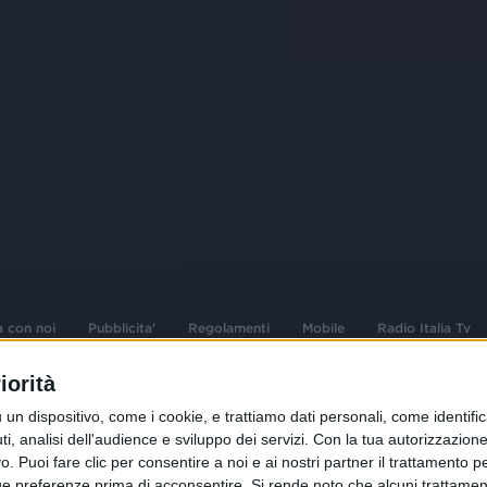
a con noi
Pubblicita'
Regolamenti
Mobile
Radio Italia Tv
iorità
 opere dell'ingegno
Sede Amministrativa: Viale Europa 49, 20
dispositivo, come i cookie, e trattiamo dati personali, come identifica
i d'autore e dei diritti
02 25444220
, analisi dell'audience e sviluppo dei servizi.
Con la tua autorizzazione 
 Puoi fare clic per consentire a noi e ai nostri partner il trattamento per 
.F. e n° iscrizione
Sede Legale: Via Savona 97, 20144 Milano
istrata n°286 - 3 Aprile
ue preferenze prima di acconsentire.
Si rende noto che alcuni trattament