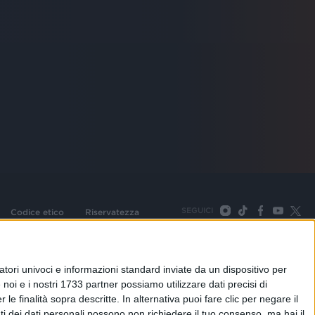
SEGUICI
Codice etico
Riservatezza
093 Cologno Monzese (Mi) |Tel. +39 02 254441 | Fax +39
TORNA SU
tori univoci e informazioni standard inviate da un dispositivo per
noi e i nostri 1733 partner possiamo utilizzare dati precisi di
le finalità sopra descritte. In alternativa puoi fare clic per negare il
i dei dati personali possono non richiedere il tuo consenso, ma hai il