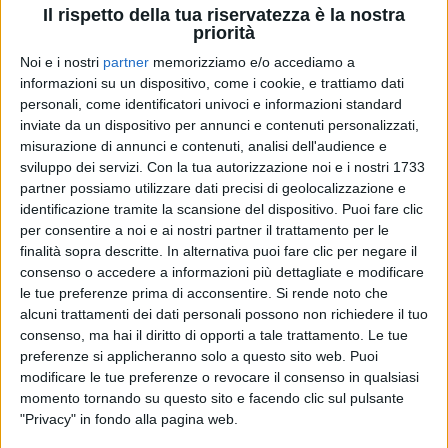
Il rispetto della tua riservatezza è la nostra
priorità
Noi e i nostri
partner
memorizziamo e/o accediamo a
informazioni su un dispositivo, come i cookie, e trattiamo dati
personali, come identificatori univoci e informazioni standard
20 apr 2024
SUCCESSI DA PRIMO POSTO
inviate da un dispositivo per annunci e contenuti personalizzati,
misurazione di annunci e contenuti, analisi dell'audience e
Ghali e la coppia Geolier-Ultimo: ecco i re
sviluppo dei servizi.
Con la tua autorizzazione noi e i nostri 1733
delle classifiche della settimana
partner possiamo utilizzare dati precisi di geolocalizzazione e
identificazione tramite la scansione del dispositivo. Puoi fare clic
“Casa mia” è, dopo Sanremo, il brano più trasmesso;
per consentire a noi e ai nostri partner il trattamento per le
“L’ultima poesia”, invece, conquista la graduatoria
delle vendite negli ultimi 7 giorni. Ritroveremo Ghali,
finalità sopra descritte. In alternativa puoi fare clic per negare il
Geolier e Ultimo anche a RADIO ITALIA LIVE – IL
consenso o accedere a informazioni più dettagliate e modificare
CONCERTO a Milano
le tue preferenze prima di acconsentire.
Si rende noto che
alcuni trattamenti dei dati personali possono non richiedere il tuo
di
Andrea Basso
consenso, ma hai il diritto di opporti a tale trattamento. Le tue
preferenze si applicheranno solo a questo sito web. Puoi
modificare le tue preferenze o revocare il consenso in qualsiasi
momento tornando su questo sito e facendo clic sul pulsante
"Privacy" in fondo alla pagina web.