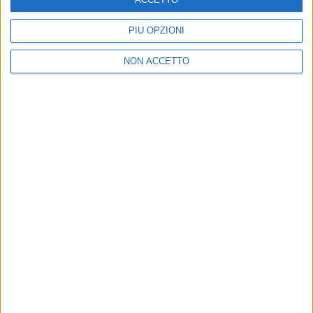
PIÙ OPZIONI
NON ACCETTO
21 mar 2024
IN AUTUNNO
Ghali, i live del 2024: "Stiamo preparando
uno spettacolo incredibile!"
L'artista ha riflettuto anche sul presente e sui giovani:
"
Vorrei che gli insegnanti guardassero gli alunni