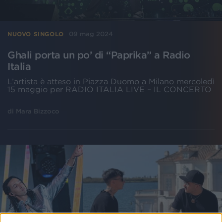
09 mag 2024
NUOVO SINGOLO
Ghali porta un po’ di “Paprika” a Radio
Italia
L’artista è atteso in Piazza Duomo a Milano mercoledì
15 maggio per RADIO ITALIA LIVE – IL CONCERTO
di
Mara Bizzoco