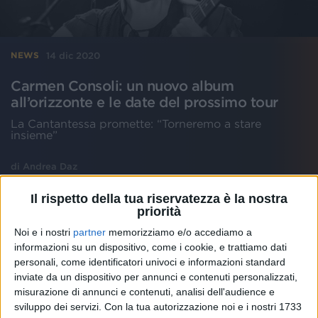
14 dic 2020
NEWS
Carmen Consoli: un nuovo album
all’orizzonte e le date del prossimo tour
La Cantantessa promette: “Torneremo a stare
insieme”
di
Andrea Daz
Il rispetto della tua riservatezza è la nostra
priorità
Noi e i nostri
partner
memorizziamo e/o accediamo a
informazioni su un dispositivo, come i cookie, e trattiamo dati
personali, come identificatori univoci e informazioni standard
inviate da un dispositivo per annunci e contenuti personalizzati,
misurazione di annunci e contenuti, analisi dell'audience e
sviluppo dei servizi.
Con la tua autorizzazione noi e i nostri 1733