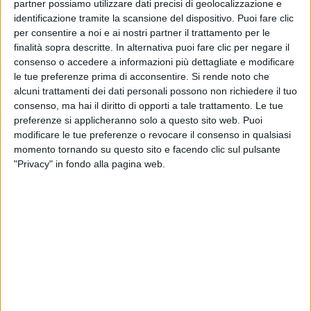
partner possiamo utilizzare dati precisi di geolocalizzazione e
identificazione tramite la scansione del dispositivo. Puoi fare clic
per consentire a noi e ai nostri partner il trattamento per le
finalità sopra descritte. In alternativa puoi fare clic per negare il
consenso o accedere a informazioni più dettagliate e modificare
le tue preferenze prima di acconsentire.
Si rende noto che
alcuni trattamenti dei dati personali possono non richiedere il tuo
23 mar 2020
NEWS
consenso, ma hai il diritto di opporti a tale trattamento. Le tue
Carmen Consoli e il disegno del figlio per la
preferenze si applicheranno solo a questo sito web. Puoi
modificare le tue preferenze o revocare il consenso in qualsiasi
nonna: “Andrà tutto bene”
momento tornando su questo sito e facendo clic sul pulsante
L'abbraccio dell'artista e della sua famiglia per chi è
"Privacy" in fondo alla pagina web.
in difficoltà