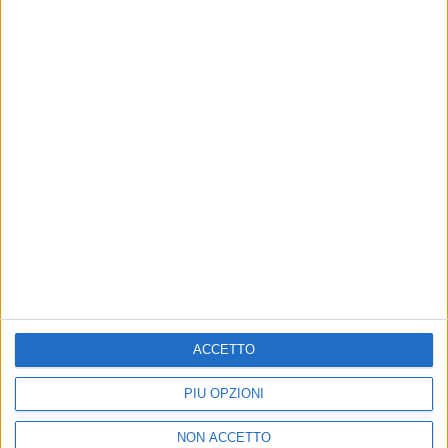
27 giu 2019
NEWS
Lo stretto necessario: Levante e Carmen
Consoli cantano la terra più bella
La canzone, tutta siciliana, è scritta con Antonio
Dimartino e Colapesce
ACCETTO
PIÙ OPZIONI
NON ACCETTO
Chi siamo
Contattaci