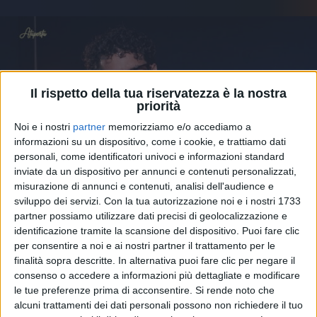
Il rispetto della tua riservatezza è la nostra
priorità
Noi e i nostri
partner
memorizziamo e/o accediamo a
informazioni su un dispositivo, come i cookie, e trattiamo dati
personali, come identificatori univoci e informazioni standard
inviate da un dispositivo per annunci e contenuti personalizzati,
misurazione di annunci e contenuti, analisi dell'audience e
sviluppo dei servizi.
Con la tua autorizzazione noi e i nostri 1733
12 feb 2025
VIDEOINTERVISTA ATUPERTU
partner possiamo utilizzare dati precisi di geolocalizzazione e
identificazione tramite la scansione del dispositivo. Puoi fare clic
Tony Effe a Sanremo: "Mi piacerebbe
per consentire a noi e ai nostri partner il trattamento per le
tornare a lavorare nel cinema"
finalità sopra descritte. In alternativa puoi fare clic per negare il
consenso o accedere a informazioni più dettagliate e modificare
L'artista ha anche raccontato che la mamma Annarita
le tue preferenze prima di acconsentire.
Si rende noto che
lo raggiungerà a Sanremo
alcuni trattamenti dei dati personali possono non richiedere il tuo