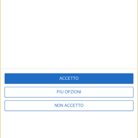
04 mar 2022
#ATUPERTU CON...
Tommaso Paradiso: “Ora io e Verdone ci
mandiamo vocali, ma non di 10 minuti!”
ACCETTO
C’è anche un omaggio a Carlo nel nuovo album
“Space Cowboy”, disponibile da poche ore. Il
PIÙ OPZIONI
cantante svela questa e tante altre curiosità, prima di
RADIO ITALIA LIVE, alla nostra Redazione: il
debutto come regista, il Fantacalcio, la palestra…
NON ACCETTO
di
Andrea Basso