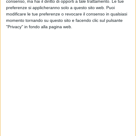
consenso, ma hai il diritto di opporti a tale trattamento. Le tue
di
Mara Bizzoco
preferenze si applicheranno solo a questo sito web. Puoi
modificare le tue preferenze o revocare il consenso in qualsiasi
momento tornando su questo sito e facendo clic sul pulsante
"Privacy" in fondo alla pagina web.
07 feb 2024
VIDEOINTERVISTA #ATUPERTU
Sangiovanni e la chiamata di Carlo Verdone
dopo Sanremo