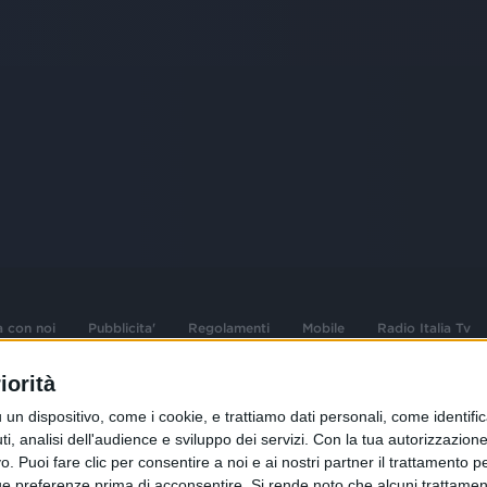
a con noi
Pubblicita'
Regolamenti
Mobile
Radio Italia Tv
iorità
 opere dell'ingegno
Sede Amministrativa: Viale Europa 49, 20
dispositivo, come i cookie, e trattiamo dati personali, come identifica
i d'autore e dei diritti
02 25444220
, analisi dell'audience e sviluppo dei servizi.
Con la tua autorizzazione 
 Puoi fare clic per consentire a noi e ai nostri partner il trattamento per 
.F. e n° iscrizione
Sede Legale: Via Savona 97, 20144 Milano
istrata n°286 - 3 Aprile
ue preferenze prima di acconsentire.
Si rende noto che alcuni trattament