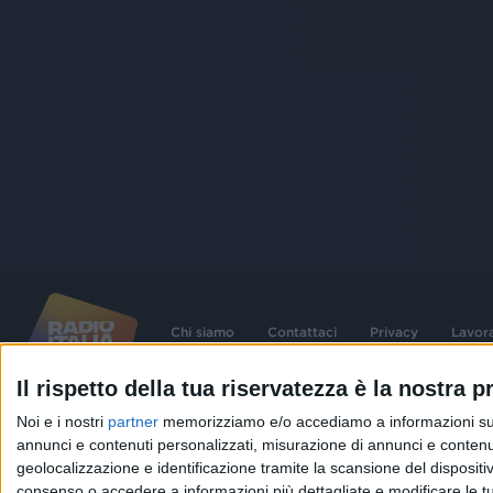
Chi siamo
Contattaci
Privacy
Lavor
Il rispetto della tua riservatezza è la nostra pr
©
2026
RADIO ITALIA S.p.A. P.IVA 06832230152 | Tutti i diritti riservati. Per le
Noi e i nostri
partner
memorizziamo e/o accediamo a informazioni su un 
contenute nel sito sono stati assolti gli obblighi derivanti dalla normativa dei diritt
connessi.
annunci e contenuti personalizzati, misurazione di annunci e contenuti
geolocalizzazione e identificazione tramite la scansione del dispositivo.
Capitale Sociale € 580.000,00 interamente versato. Iscr. Reg. Imprese Milano - C
06832230152. Iscritta al R.E.A. di Milano al n° 1125258. Testata giornalistica Reg
consenso o accedere a informazioni più dettagliate e modificare le t