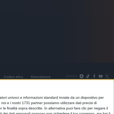
SEGUICI
Codice etico
Riservatezza
093 Cologno Monzese (Mi) |Tel. +39 02 254441 | Fax +39
TORNA SU
tori univoci e informazioni standard inviate da un dispositivo per
noi e i nostri 1731 partner possiamo utilizzare dati precisi di
le finalità sopra descritte. In alternativa puoi fare clic per negare il
i dei dati personali possono non richiedere il tuo consenso, ma hai il