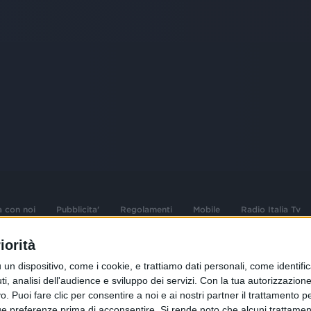
a con noi
Pubblicita'
Regolamenti
Mobile
Radio Italia Tv
iorità
 opere dell'ingegno
Sede Amministrativa: Viale Europa 49, 20
dispositivo, come i cookie, e trattiamo dati personali, come identifica
i d'autore e dei diritti
02 25444220
, analisi dell'audience e sviluppo dei servizi.
Con la tua autorizzazione 
 Puoi fare clic per consentire a noi e ai nostri partner il trattamento per 
.F. e n° iscrizione
Sede Legale: Via Savona 97, 20144 Milano
istrata n°286 - 3 Aprile
ue preferenze prima di acconsentire.
Si rende noto che alcuni trattament