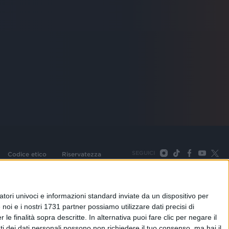
SEGUICI
Codice etico
Riservatezza
093 Cologno Monzese (Mi) |Tel. +39 02 254441 | Fax +39
TORNA SU
tori univoci e informazioni standard inviate da un dispositivo per
noi e i nostri 1731 partner possiamo utilizzare dati precisi di
le finalità sopra descritte. In alternativa puoi fare clic per negare il
i dei dati personali possono non richiedere il tuo consenso, ma hai il