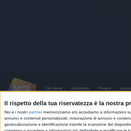
Chi siamo
Contattaci
Privacy
Lavor
Il rispetto della tua riservatezza è la nostra pr
©
2026
RADIO ITALIA S.p.A. P.IVA 06832230152 | Tutti i diritti riservati. Per le
Noi e i nostri
partner
memorizziamo e/o accediamo a informazioni su un 
contenute nel sito sono stati assolti gli obblighi derivanti dalla normativa dei diritt
connessi.
annunci e contenuti personalizzati, misurazione di annunci e contenuti
geolocalizzazione e identificazione tramite la scansione del dispositivo.
Capitale Sociale € 580.000,00 interamente versato. Iscr. Reg. Imprese Milano - C
06832230152. Iscritta al R.E.A. di Milano al n° 1125258. Testata giornalistica Reg
consenso o accedere a informazioni più dettagliate e modificare le t