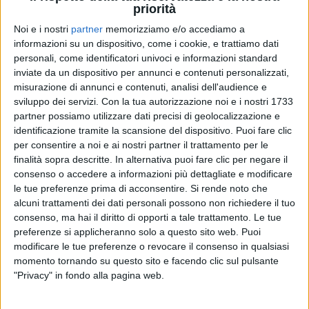
priorità
Noi e i nostri
partner
memorizziamo e/o accediamo a
informazioni su un dispositivo, come i cookie, e trattiamo dati
personali, come identificatori univoci e informazioni standard
inviate da un dispositivo per annunci e contenuti personalizzati,
misurazione di annunci e contenuti, analisi dell'audience e
16 dic 2019
NEWS
sviluppo dei servizi.
Con la tua autorizzazione noi e i nostri 1733
partner possiamo utilizzare dati precisi di geolocalizzazione e
A Il tempo dei nuovi eroi Danilo Terrana e i
identificazione tramite la scansione del dispositivo. Puoi fare clic
suoi fumetti anti-bullismo
per consentire a noi e ai nostri partner il trattamento per le
Presto le nuove puntate: intanto, ecco le emozioni di
finalità sopra descritte. In alternativa puoi fare clic per negare il
questa stagione
consenso o accedere a informazioni più dettagliate e modificare
le tue preferenze prima di acconsentire.
Si rende noto che
alcuni trattamenti dei dati personali possono non richiedere il tuo
consenso, ma hai il diritto di opporti a tale trattamento. Le tue
preferenze si applicheranno solo a questo sito web. Puoi
modificare le tue preferenze o revocare il consenso in qualsiasi
momento tornando su questo sito e facendo clic sul pulsante
"Privacy" in fondo alla pagina web.