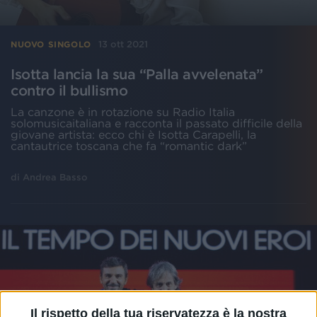
13 ott 2021
NUOVO SINGOLO
Isotta lancia la sua “Palla avvelenata”
contro il bullismo
La canzone è in rotazione su Radio Italia
solomusicaitaliana e racconta il passato difficile della
giovane artista: ecco chi è Isotta Carapelli, la
cantautrice toscana che fa “romantic dark”
di
Andrea Basso
Il rispetto della tua riservatezza è la nostra