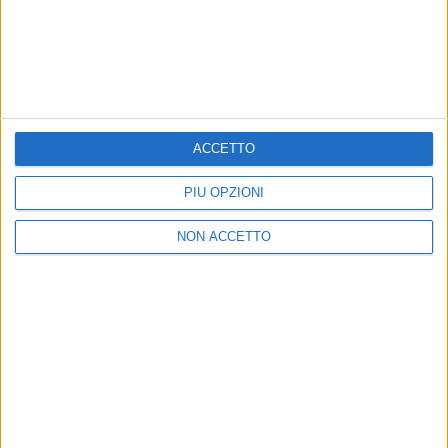
Sono a Sanremo 2021!
In gara anche Random, Colapesce/Dimartino e Bugo
senza Morgan
di
Andrea Daz
ACCETTO
PIÙ OPZIONI
NON ACCETTO
01 ott 2020
NEWS