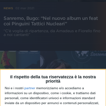
02 mar 2021
NEWS
Sanremo, Bugo: “Nel nuovo album un feat
coi Pinguini Tattici Nucleari”
“C'è voglia di ripartenza, da Amadeus e Fiorello fino
a noi cantanti”
Il rispetto della tua riservatezza è la nostra
priorità
Noi e i nostri
partner
memorizziamo e/o accediamo a
informazioni su un dispositivo, come i cookie, e trattiamo dati
personali, come identificatori univoci e informazioni standard
inviate da un dispositivo per annunci e contenuti personalizzati,