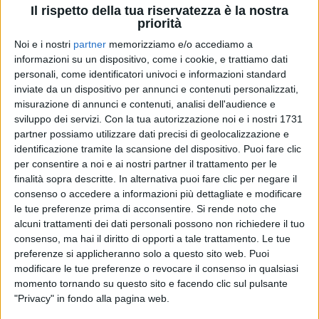
Il rispetto della tua riservatezza è la nostra
priorità
Noi e i nostri
partner
memorizziamo e/o accediamo a
informazioni su un dispositivo, come i cookie, e trattiamo dati
08 feb 2020
NEWS
personali, come identificatori univoci e informazioni standard
inviate da un dispositivo per annunci e contenuti personalizzati,
Bugo e Morgan sono ufficialmente esclusi
misurazione di annunci e contenuti, analisi dell'audience e
da Sanremo 2020
sviluppo dei servizi.
Con la tua autorizzazione noi e i nostri 1731
partner possiamo utilizzare dati precisi di geolocalizzazione e
Amadeus parla del suo incontro con Bugo, dopo la
"lite" con Morgan
identificazione tramite la scansione del dispositivo. Puoi fare clic
per consentire a noi e ai nostri partner il trattamento per le
finalità sopra descritte. In alternativa puoi fare clic per negare il
di
Mara Bizzoco
consenso o accedere a informazioni più dettagliate e modificare
le tue preferenze prima di acconsentire.
Si rende noto che
alcuni trattamenti dei dati personali possono non richiedere il tuo
consenso, ma hai il diritto di opporti a tale trattamento. Le tue
preferenze si applicheranno solo a questo sito web. Puoi
modificare le tue preferenze o revocare il consenso in qualsiasi
momento tornando su questo sito e facendo clic sul pulsante
"Privacy" in fondo alla pagina web.