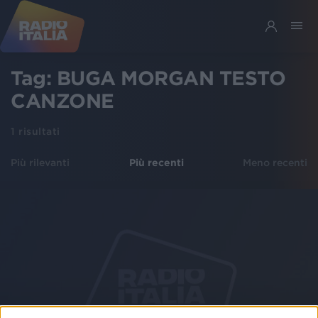
Tag:
BUGA MORGAN TESTO
CANZONE
1
risultati
Più rilevanti
Più recenti
Meno recenti