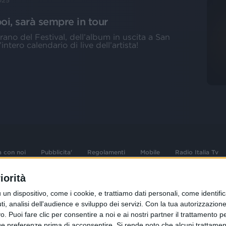
025
oi, sarà sempre in tour
 brano del Festival, dell’album in uscita a San
intero calendario di live dell’artista!
a con noi
Pubblicita'
Regolamenti
Mobile
Radio Italia Tv
iorità
 opere dell'ingegno
Sede Amministrativa: Viale Europa 49, 20
dispositivo, come i cookie, e trattiamo dati personali, come identifica
i d'autore e dei diritti
02 25444220
, analisi dell'audience e sviluppo dei servizi.
Con la tua autorizzazione 
 Puoi fare clic per consentire a noi e ai nostri partner il trattamento per 
.F. e n° iscrizione
Sede Legale: Via Savona 97, 20144 Milano
istrata n°286 - 3 Aprile
ue preferenze prima di acconsentire.
Si rende noto che alcuni trattament