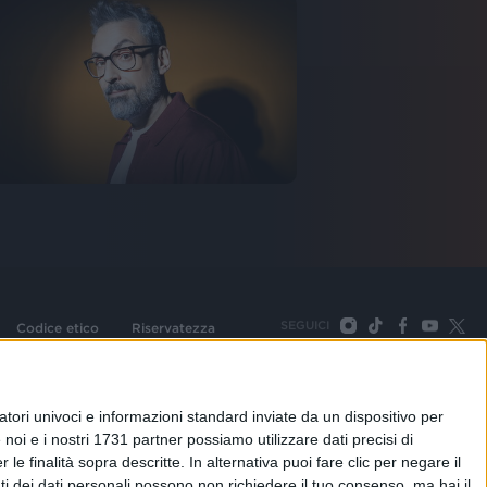
SEGUICI
Codice etico
Riservatezza
093 Cologno Monzese (Mi) |Tel. +39 02 254441 | Fax +39
TORNA SU
tori univoci e informazioni standard inviate da un dispositivo per
noi e i nostri 1731 partner possiamo utilizzare dati precisi di
le finalità sopra descritte. In alternativa puoi fare clic per negare il
i dei dati personali possono non richiedere il tuo consenso, ma hai il