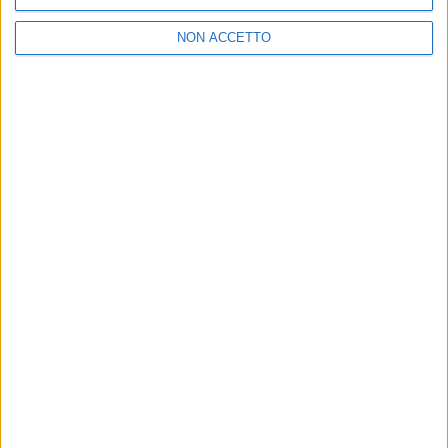
NON ACCETTO
28 dic 2015
NEWS
Francesco De Gregori: “Mondo politico”,
nuovo singolo dall’8 gennaio
Da marzo “Amore e furto Tour 2016” arriverà in tutta
Italia
di
Redazione