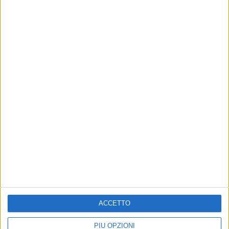
13 ott 2016
NEWS
Nek: Unici, l’Arena, il Premio Nobel a Bob
Dylan, Freud e J-Ax
Svela in onda “Differente” e “Questo so di me”,
ispirata a Erri De Luca
di
Redazione
ACCETTO
PIÙ OPZIONI