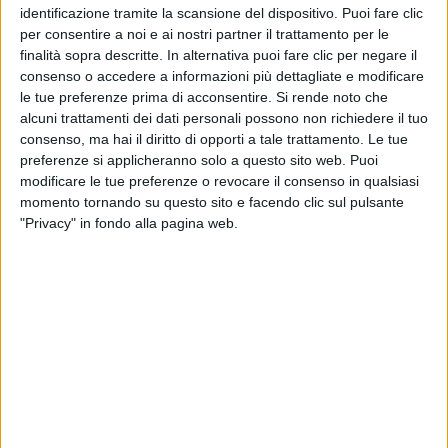
identificazione tramite la scansione del dispositivo. Puoi fare clic
per consentire a noi e ai nostri partner il trattamento per le
finalità sopra descritte. In alternativa puoi fare clic per negare il
consenso o accedere a informazioni più dettagliate e modificare
le tue preferenze prima di acconsentire.
Si rende noto che
23 gen 2018
NEWS
alcuni trattamenti dei dati personali possono non richiedere il tuo
consenso, ma hai il diritto di opporti a tale trattamento. Le tue
Gianni Morandi in tour aprirà la nuova
preferenze si applicheranno solo a questo sito web. Puoi
stagione dell’Arena di Verona
modificare le tue preferenze o revocare il consenso in qualsiasi
La diretta da Facebook Italia e il “rimprovero” dei fan
momento tornando su questo sito e facendo clic sul pulsante
sugli arancini
"Privacy" in fondo alla pagina web.