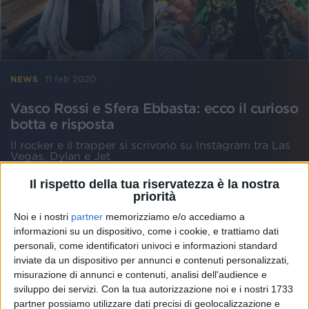
11 feb 2020
NEWS
Vasco Rossi e Sfera Ebbasta: ecco il curioso
botta e risposta
Il rocker e il trapper si scrivono su Instagram tra Las
Vegas, Dylan e Jet
Il rispetto della tua riservatezza è la nostra
priorità
Noi e i nostri
partner
memorizziamo e/o accediamo a
informazioni su un dispositivo, come i cookie, e trattiamo dati
personali, come identificatori univoci e informazioni standard
inviate da un dispositivo per annunci e contenuti personalizzati,
misurazione di annunci e contenuti, analisi dell'audience e
sviluppo dei servizi.
Con la tua autorizzazione noi e i nostri 1733
partner possiamo utilizzare dati precisi di geolocalizzazione e