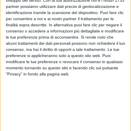
sviluppo dei servizi.
Con la tua autorizzazione noi e i nostri 1733
partner possiamo utilizzare dati precisi di geolocalizzazione e
identificazione tramite la scansione del dispositivo. Puoi fare clic
per consentire a noi e ai nostri partner il trattamento per le
finalità sopra descritte. In alternativa puoi fare clic per negare il
consenso o accedere a informazioni più dettagliate e modificare
le tue preferenze prima di acconsentire.
Si rende noto che
alcuni trattamenti dei dati personali possono non richiedere il tuo
consenso, ma hai il diritto di opporti a tale trattamento. Le tue
preferenze si applicheranno solo a questo sito web. Puoi
modificare le tue preferenze o revocare il consenso in qualsiasi
momento tornando su questo sito e facendo clic sul pulsante
04 mag 2020
NEWS
"Privacy" in fondo alla pagina web.
Vasco Rossi: il ricordo del live “storico” a
Londra e la Fase 2
“Più saremo bravi, prima potremo riprenderci la
nostra vita”