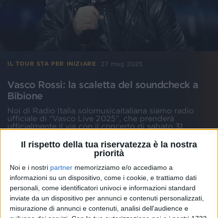
27 mag 2025
IL TOUR STA PER INIZIARE
Vasco Rossi: la scaletta del soundcheck a
Bibione
Noi di Radio Italia solomusicaitaliana siamo radio
ufficiale di “Vasco Live 2025”, che prenderà
ufficialmente il via con il concerto di sabato 31
maggio a Torino, dopo la Data Zero di domani
(martedì 27 maggio)
Il rispetto della tua riservatezza è la nostra
priorità
di
Mara Bizzoco
Noi e i nostri
partner
memorizziamo e/o accediamo a
informazioni su un dispositivo, come i cookie, e trattiamo dati
personali, come identificatori univoci e informazioni standard
inviate da un dispositivo per annunci e contenuti personalizzati,
misurazione di annunci e contenuti, analisi dell'audience e