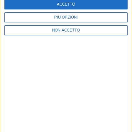
ACCETTO
PIÙ OPZIONI
NON ACCETTO
08 lug 2016
NEWS
Nuovi singoli su Radio Italia: Stadio con
Vasco e Ron con La Scelta
In rotazione anche il brano di Paola Iezzi
di
Redazione