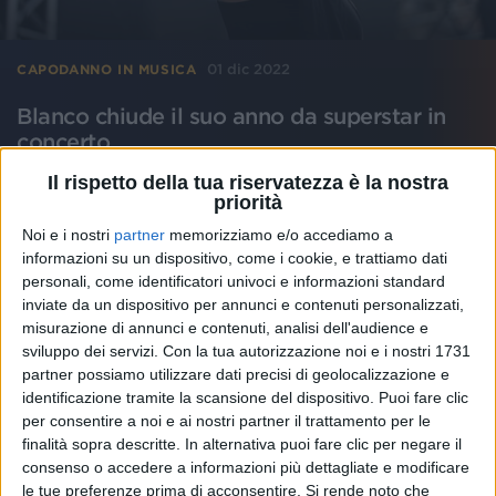
01 dic 2022
CAPODANNO IN MUSICA
Blanco chiude il suo anno da superstar in
concerto
Il 31 dicembre sarà live a Cagliari. L’ultimo show
Il rispetto della tua riservatezza è la nostra
prima del 2023 quando pubblicherà il nuovo album
priorità
e terrà i primi stadi della vita
Noi e i nostri
partner
memorizziamo e/o accediamo a
informazioni su un dispositivo, come i cookie, e trattiamo dati
di
Andrea Daz
personali, come identificatori univoci e informazioni standard
inviate da un dispositivo per annunci e contenuti personalizzati,
misurazione di annunci e contenuti, analisi dell'audience e
sviluppo dei servizi.
Con la tua autorizzazione noi e i nostri 1731
partner possiamo utilizzare dati precisi di geolocalizzazione e
identificazione tramite la scansione del dispositivo. Puoi fare clic
per consentire a noi e ai nostri partner il trattamento per le
finalità sopra descritte. In alternativa puoi fare clic per negare il
consenso o accedere a informazioni più dettagliate e modificare
le tue preferenze prima di acconsentire.
Si rende noto che