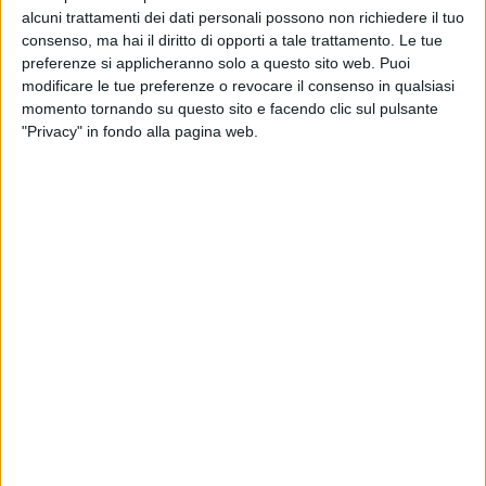
alcuni trattamenti dei dati personali possono non richiedere il tuo
consenso, ma hai il diritto di opporti a tale trattamento. Le tue
preferenze si applicheranno solo a questo sito web. Puoi
modificare le tue preferenze o revocare il consenso in qualsiasi
momento tornando su questo sito e facendo clic sul pulsante
"Privacy" in fondo alla pagina web.
17 nov 2022
IL VIDEO ANNUNCIO
Blanco scrive il suo futuro su un muro: gli
stadi
San Siro e l’Olimpico lo aspettano. Diventerà il più
giovane artista italiano a fare gli stadi, strappando il
primato a Ultimo
di
Andrea Daz