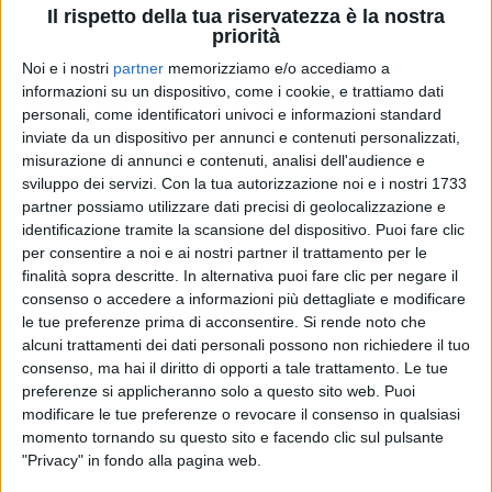
Il rispetto della tua riservatezza è la nostra
priorità
Noi e i nostri
partner
memorizziamo e/o accediamo a
02 ott 2021
PROTAGONISTI
informazioni su un dispositivo, come i cookie, e trattiamo dati
Blanco e non solo: l’ultima classifica FIMI
personali, come identificatori univoci e informazioni standard
inviate da un dispositivo per annunci e contenuti personalizzati,
tra conferme e novità
misurazione di annunci e contenuti, analisi dell'audience e
“
Blu celeste
” di Blanco alla terza settimana di fila in
sviluppo dei servizi.
Con la tua autorizzazione noi e i nostri 1733
vetta. Carmen Consoli 2° (ma prima fra i vinili) con
partner possiamo utilizzare dati precisi di geolocalizzazione e
“
Volevo fare la rockstar
”. Il successo annunciato della
nuova canzone di Fedez “
Meglio del cinema
”
identificazione tramite la scansione del dispositivo. Puoi fare clic
per consentire a noi e ai nostri partner il trattamento per le
finalità sopra descritte. In alternativa puoi fare clic per negare il
di
Andrea Daz
consenso o accedere a informazioni più dettagliate e modificare
le tue preferenze prima di acconsentire.
Si rende noto che
alcuni trattamenti dei dati personali possono non richiedere il tuo
consenso, ma hai il diritto di opporti a tale trattamento. Le tue
preferenze si applicheranno solo a questo sito web. Puoi
modificare le tue preferenze o revocare il consenso in qualsiasi
momento tornando su questo sito e facendo clic sul pulsante
"Privacy" in fondo alla pagina web.