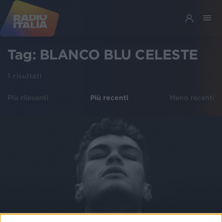
Tag:
BLANCO BLU CELESTE
1
risultati
Più rilevanti
Più recenti
Meno recenti