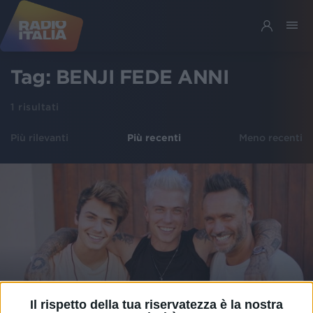
Tag:
BENJI FEDE ANNI
1
risultati
Più rilevanti
Più recenti
Meno recenti
Il rispetto della tua riservatezza è la nostra