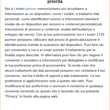
priorità
Noi e i nostri
partner
memorizziamo e/o accediamo a
20 set 2019
NEWS
informazioni su un dispositivo, come i cookie, e trattiamo dati
personali, come identificatori univoci e informazioni standard
Benji e Fede svelano Safari, il duetto con
inviate da un dispositivo per annunci e contenuti personalizzati,
Nek: sarà nell'album Good Vibes
misurazione di annunci e contenuti, analisi dell'audience e
sviluppo dei servizi.
Con la tua autorizzazione noi e i nostri 1733
Il duo ringrazia Filippo: “Grandissimo artista, amico e
fratello maggiore”
partner possiamo utilizzare dati precisi di geolocalizzazione e
identificazione tramite la scansione del dispositivo. Puoi fare clic
per consentire a noi e ai nostri partner il trattamento per le
finalità sopra descritte. In alternativa puoi fare clic per negare il
consenso o accedere a informazioni più dettagliate e modificare
le tue preferenze prima di acconsentire.
Si rende noto che
alcuni trattamenti dei dati personali possono non richiedere il tuo
consenso, ma hai il diritto di opporti a tale trattamento. Le tue
preferenze si applicheranno solo a questo sito web. Puoi
modificare le tue preferenze o revocare il consenso in qualsiasi
Chi siamo
Contattaci
momento tornando su questo sito e facendo clic sul pulsante
"Privacy" in fondo alla pagina web.
Privacy
Lavora con noi
Pubblicita'
Regolamenti
Mobile
Radio Italia Tv