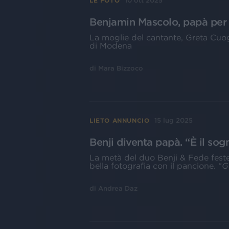
10 ott 2025
LE FOTO
Benjamin Mascolo, papà per 
La moglie del cantante, Greta Cuogh
di Modena
di
Mara Bizzoco
15 lug 2025
LIETO ANNUNCIO
Benji diventa papà. “È il so
La metà del duo Benji & Fede fest
bella fotografia con il pancione. “
G
di
Andrea Daz