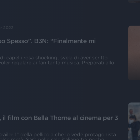
r 2022
nso Spesso”. B3N: “Finalmente mi
di capelli rosa shocking, svela di aver scritto
oler regalare ai fan tanta musica. Preparati allo
”, il film con Bella Thorne al cinema per 3
ailer 1” della pellicola che lo vede protagonista
olce metà. Sarà nelle sale italiane tra poche