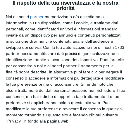
Il rispetto della tua riservatezza è la nostra
priorità
Noi e i nostri
partner
memorizziamo e/o accediamo a
informazioni su un dispositivo, come i cookie, e trattiamo dati
16 dic 2019
NEWS
personali, come identificatori univoci e informazioni standard
Roberto Benigni torna al Festival di
inviate da un dispositivo per annunci e contenuti personalizzati,
Sanremo 2020
misurazione di annunci e contenuti, analisi dell'audience e
sviluppo dei servizi.
Con la tua autorizzazione noi e i nostri 1733
L'ultima apparizione risale al 2011, quando è entrato
partner possiamo utilizzare dati precisi di geolocalizzazione e
su un cavallo
identificazione tramite la scansione del dispositivo. Puoi fare clic
per consentire a noi e ai nostri partner il trattamento per le
di
Mara Bizzoco
finalità sopra descritte. In alternativa puoi fare clic per negare il
consenso o accedere a informazioni più dettagliate e modificare
le tue preferenze prima di acconsentire.
Si rende noto che
alcuni trattamenti dei dati personali possono non richiedere il tuo
consenso, ma hai il diritto di opporti a tale trattamento. Le tue
preferenze si applicheranno solo a questo sito web. Puoi
modificare le tue preferenze o revocare il consenso in qualsiasi
momento tornando su questo sito e facendo clic sul pulsante
"Privacy" in fondo alla pagina web.
Chi siamo
Contattaci