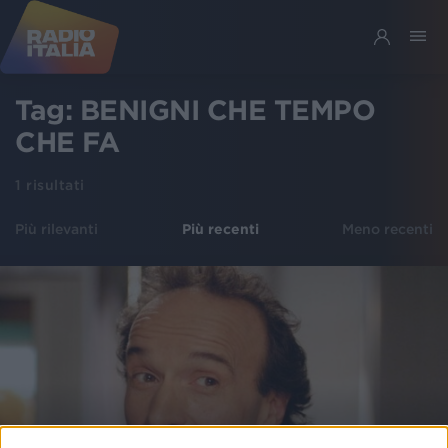
Tag:
BENIGNI CHE TEMPO
CHE FA
1
risultati
Più rilevanti
Più recenti
Meno recenti