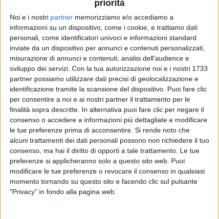
priorità
Noi e i nostri
partner
memorizziamo e/o accediamo a
28 mag 2020
NEWS
informazioni su un dispositivo, come i cookie, e trattiamo dati
personali, come identificatori univoci e informazioni standard
Chadia Rodriguez e Federica Carta: il video
inviate da un dispositivo per annunci e contenuti personalizzati,
di “Bella così” con 21 donne
misurazione di annunci e contenuti, analisi dell'audience e
sviluppo dei servizi.
Con la tua autorizzazione noi e i nostri 1733
Nella clip, 21 storie, 21 vite, 21 modi diversi di essere
donna
partner possiamo utilizzare dati precisi di geolocalizzazione e
identificazione tramite la scansione del dispositivo. Puoi fare clic
per consentire a noi e ai nostri partner il trattamento per le
finalità sopra descritte. In alternativa puoi fare clic per negare il
consenso o accedere a informazioni più dettagliate e modificare
le tue preferenze prima di acconsentire.
Si rende noto che
alcuni trattamenti dei dati personali possono non richiedere il tuo
consenso, ma hai il diritto di opporti a tale trattamento. Le tue
preferenze si applicheranno solo a questo sito web. Puoi
modificare le tue preferenze o revocare il consenso in qualsiasi
Chi siamo
Contattaci
momento tornando su questo sito e facendo clic sul pulsante
"Privacy" in fondo alla pagina web.
Privacy
Lavora con noi
Pubblicita'
Regolamenti
Mobile
Radio Italia Tv