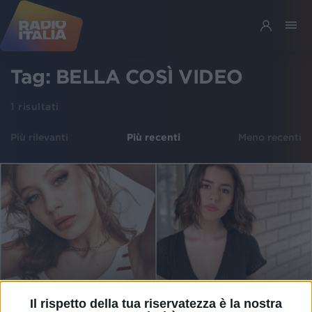
Tag:
BELLA COSÌ VIDEO
1
risultati
Più rilevanti
Più recenti
Meno recenti
Il rispetto della tua riservatezza è la nostra