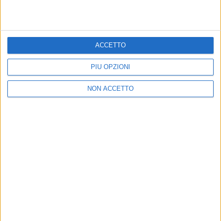
ACCETTO
PIÙ OPZIONI
NON ACCETTO
08 set 2018
NEWS
Tiziano Ferro lancia lo “spoiler”: in arrivo
una nuova collaborazione!
In attesa del disco, il cantante è sempre più social:
guarda com'era a 3 anni!
di
Andrea Basso