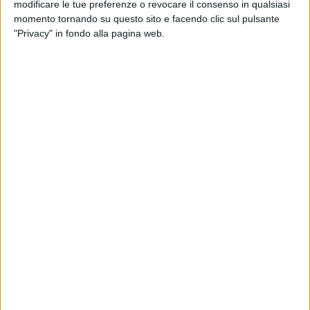
modificare le tue preferenze o revocare il consenso in qualsiasi
momento tornando su questo sito e facendo clic sul pulsante
"Privacy" in fondo alla pagina web.
23 lug 2020
NEWS
Chiara Ferragni fa twerking, con il trucco di
Fedez: il video. E Belen...
Per la clip 2,3 milioni di views e 15mila like: i
commenti più curiosi