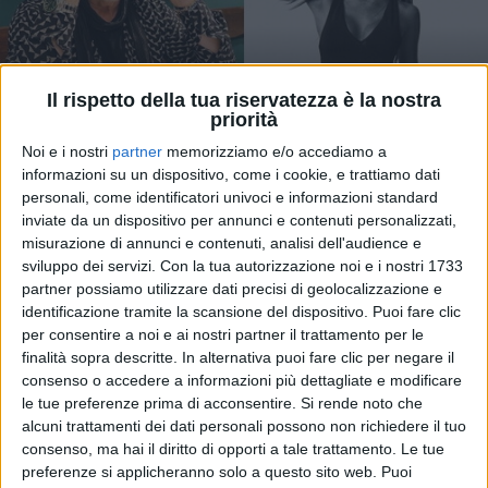
Il rispetto della tua riservatezza è la nostra
priorità
Noi e i nostri
partner
memorizziamo e/o accediamo a
informazioni su un dispositivo, come i cookie, e trattiamo dati
11 nov 2020
NEWS
personali, come identificatori univoci e informazioni standard
inviate da un dispositivo per annunci e contenuti personalizzati,
Che musica in casa Rodríguez: ecco Belén
misurazione di annunci e contenuti, analisi dell'audience e
sulle note di Vasco Rossi. Video
sviluppo dei servizi.
Con la tua autorizzazione noi e i nostri 1733
La showgirl canta e dipinge con Ogni volta: il rocker
partner possiamo utilizzare dati precisi di geolocalizzazione e
posta la clip
identificazione tramite la scansione del dispositivo. Puoi fare clic
per consentire a noi e ai nostri partner il trattamento per le
finalità sopra descritte. In alternativa puoi fare clic per negare il
consenso o accedere a informazioni più dettagliate e modificare
le tue preferenze prima di acconsentire.
Si rende noto che
alcuni trattamenti dei dati personali possono non richiedere il tuo
consenso, ma hai il diritto di opporti a tale trattamento. Le tue
preferenze si applicheranno solo a questo sito web. Puoi