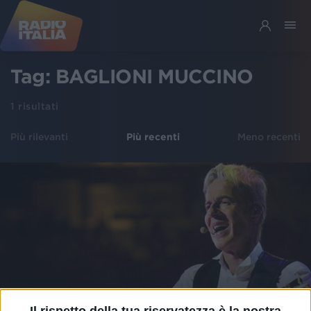
Tag:
BAGLIONI MUCCINO
1
risultati
Più rilevanti
Più recenti
Meno recenti