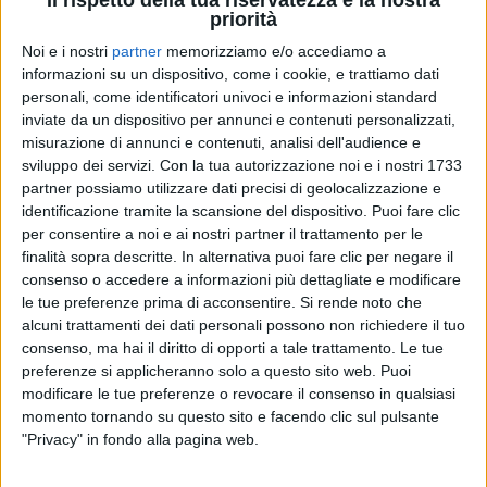
Il rispetto della tua riservatezza è la nostra
priorità
11 ott 2019
NEWS
Noi e i nostri
partner
memorizziamo e/o accediamo a
informazioni su un dispositivo, come i cookie, e trattiamo dati
Un inedito di Baglioni diventa il titolo del
personali, come identificatori univoci e informazioni standard
nuovo film di Muccino
inviate da un dispositivo per annunci e contenuti personalizzati,
misurazione di annunci e contenuti, analisi dell'audience e
Il brano, Gli Anni Più Belli, è nella pellicola che vede
sviluppo dei servizi.
Con la tua autorizzazione noi e i nostri 1733
fra i protagonisti Emma
partner possiamo utilizzare dati precisi di geolocalizzazione e
identificazione tramite la scansione del dispositivo. Puoi fare clic
di
Mara Bizzoco
per consentire a noi e ai nostri partner il trattamento per le
finalità sopra descritte. In alternativa puoi fare clic per negare il
consenso o accedere a informazioni più dettagliate e modificare
le tue preferenze prima di acconsentire.
Si rende noto che
alcuni trattamenti dei dati personali possono non richiedere il tuo
consenso, ma hai il diritto di opporti a tale trattamento. Le tue
preferenze si applicheranno solo a questo sito web. Puoi
modificare le tue preferenze o revocare il consenso in qualsiasi
momento tornando su questo sito e facendo clic sul pulsante
"Privacy" in fondo alla pagina web.
Chi siamo
Contattaci
Privacy
Lavora con noi