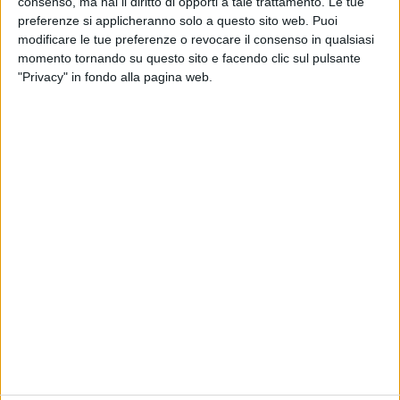
consenso, ma hai il diritto di opporti a tale trattamento. Le tue
preferenze si applicheranno solo a questo sito web. Puoi
modificare le tue preferenze o revocare il consenso in qualsiasi
momento tornando su questo sito e facendo clic sul pulsante
24 set 2020
NEWS
"Privacy" in fondo alla pagina web.
Baby K, settembre caldo: “Nuovi inizi,
propositi e... l'album”
A Venezia 77 a Radio Italia aveva detto: “Il disco è
chiuso e pronto”
Chi siamo
Contattaci
Privacy
Lavora con noi
Pubblicita'
Regolamenti