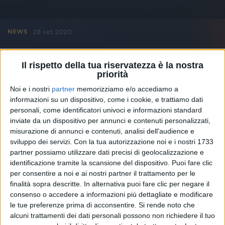
28 set 2020
NEWS
Baby K: festa a sorpresa per il nuovo album
e il Diamante di Roma-Bangkok
Il rispetto della tua riservatezza è la nostra
priorità
“Successi da celebrare guardandosi negli occhi,
spesso sono sofferti”
Noi e i nostri
partner
memorizziamo e/o accediamo a
informazioni su un dispositivo, come i cookie, e trattiamo dati
personali, come identificatori univoci e informazioni standard
inviate da un dispositivo per annunci e contenuti personalizzati,
misurazione di annunci e contenuti, analisi dell'audience e
sviluppo dei servizi.
Con la tua autorizzazione noi e i nostri 1733
partner possiamo utilizzare dati precisi di geolocalizzazione e
identificazione tramite la scansione del dispositivo. Puoi fare clic
per consentire a noi e ai nostri partner il trattamento per le
finalità sopra descritte. In alternativa puoi fare clic per negare il
consenso o accedere a informazioni più dettagliate e modificare
le tue preferenze prima di acconsentire.
Si rende noto che
alcuni trattamenti dei dati personali possono non richiedere il tuo