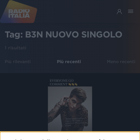
Tag:
B3N NUOVO SINGOLO
1
risultati
Più rilevanti
Più recenti
Meno recenti