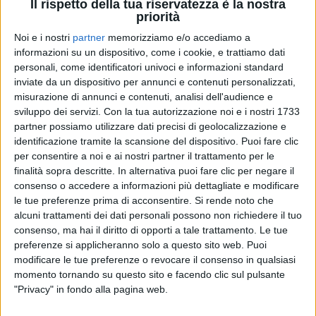
Il rispetto della tua riservatezza è la nostra
priorità
Noi e i nostri
partner
memorizziamo e/o accediamo a
12 feb 2021
NEWS
informazioni su un dispositivo, come i cookie, e trattiamo dati
personali, come identificatori univoci e informazioni standard
B3N, Finché le stelle non brillano: nel video
inviate da un dispositivo per annunci e contenuti personalizzati,
c’è la fidanzata Bella Thorne
misurazione di annunci e contenuti, analisi dell'audience e
sviluppo dei servizi.
Con la tua autorizzazione noi e i nostri 1733
Intanto Fede si complimenta con lui e lo chiama
“fratello”
partner possiamo utilizzare dati precisi di geolocalizzazione e
identificazione tramite la scansione del dispositivo. Puoi fare clic
di
Andrea Daz
per consentire a noi e ai nostri partner il trattamento per le
finalità sopra descritte. In alternativa puoi fare clic per negare il
consenso o accedere a informazioni più dettagliate e modificare
le tue preferenze prima di acconsentire.
Si rende noto che
alcuni trattamenti dei dati personali possono non richiedere il tuo
consenso, ma hai il diritto di opporti a tale trattamento. Le tue
preferenze si applicheranno solo a questo sito web. Puoi
modificare le tue preferenze o revocare il consenso in qualsiasi
momento tornando su questo sito e facendo clic sul pulsante
"Privacy" in fondo alla pagina web.
Chi siamo
Contattaci