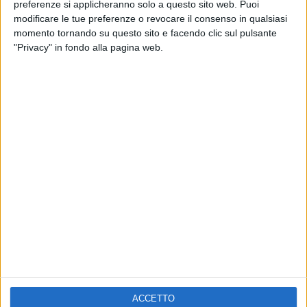
preferenze si applicheranno solo a questo sito web. Puoi
modificare le tue preferenze o revocare il consenso in qualsiasi
momento tornando su questo sito e facendo clic sul pulsante
"Privacy" in fondo alla pagina web.
VIDEO
Intervista a Avincola (04/03/2021)
Chi siamo
Contattaci
Privacy
Lavora con noi
Pubblicita'
Regolamenti
Mobile
Radio Italia Tv
ACCETTO
Codice etico
Riservatezza