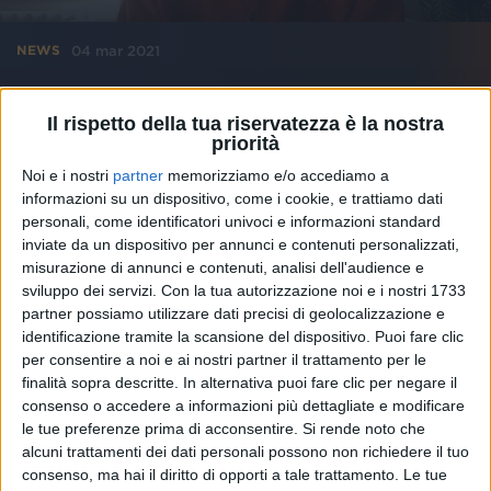
04 mar 2021
NEWS
Avincola fa “Goal” a Sanremo 2021: “Sullo
stesso palco di Vasco Rossi”
Il rispetto della tua riservatezza è la nostra
priorità
“Una bellissima partita. Palleggi con Ibra? Avrei fatto
una figuraccia”
Noi e i nostri
partner
memorizziamo e/o accediamo a
informazioni su un dispositivo, come i cookie, e trattiamo dati
personali, come identificatori univoci e informazioni standard
inviate da un dispositivo per annunci e contenuti personalizzati,
misurazione di annunci e contenuti, analisi dell'audience e
sviluppo dei servizi.
Con la tua autorizzazione noi e i nostri 1733
partner possiamo utilizzare dati precisi di geolocalizzazione e
identificazione tramite la scansione del dispositivo. Puoi fare clic
per consentire a noi e ai nostri partner il trattamento per le
finalità sopra descritte. In alternativa puoi fare clic per negare il
consenso o accedere a informazioni più dettagliate e modificare
le tue preferenze prima di acconsentire.
Si rende noto che
alcuni trattamenti dei dati personali possono non richiedere il tuo
consenso, ma hai il diritto di opporti a tale trattamento. Le tue