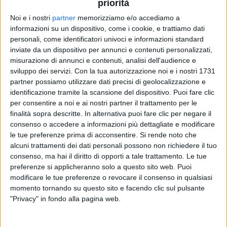
priorità
Noi e i nostri
partner
memorizziamo e/o accediamo a
informazioni su un dispositivo, come i cookie, e trattiamo dati
personali, come identificatori univoci e informazioni standard
inviate da un dispositivo per annunci e contenuti personalizzati,
misurazione di annunci e contenuti, analisi dell'audience e
sviluppo dei servizi.
Con la tua autorizzazione noi e i nostri 1731
partner possiamo utilizzare dati precisi di geolocalizzazione e
11
FOTO
identificazione tramite la scansione del dispositivo. Puoi fare clic
per consentire a noi e ai nostri partner il trattamento per le
finalità sopra descritte. In alternativa puoi fare clic per negare il
PHOTOGALLERY
consenso o accedere a informazioni più dettagliate e modificare
le tue preferenze prima di acconsentire.
Si rende noto che
ASTA BENEFICA GRUPPO SAN DONATO
alcuni trattamenti dei dati personali possono non richiedere il tuo
FOUNDATION
consenso, ma hai il diritto di opporti a tale trattamento. Le tue
preferenze si applicheranno solo a questo sito web. Puoi
modificare le tue preferenze o revocare il consenso in qualsiasi
momento tornando su questo sito e facendo clic sul pulsante
"Privacy" in fondo alla pagina web.