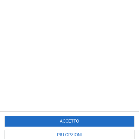
21 mag 2018
NEWS
I lampadari del tour di Jovanotti all'asta per
beneficenza
Alla fine di Lorenzo Live 2018 saranno donati a 13
associazioni
ACCETTO
di
Simone Bernardi
PIÙ OPZIONI