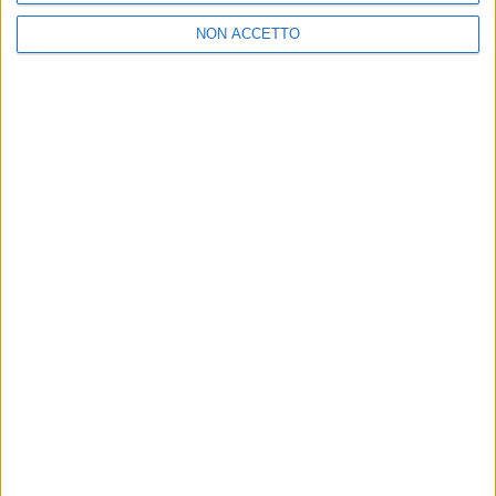
NON ACCETTO
08 feb 2018
NEWS
All'asta la chitarra autografata dai
protagonisti di Sanremo 2018
Fino al 14 febbraio l'iniziativa benefica di GSD
Foundation