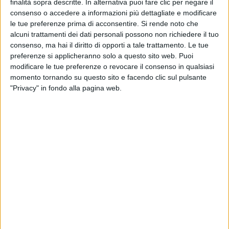
finalità sopra descritte. In alternativa puoi fare clic per negare il
#atupertu con Ermal Meta (Artista Day)
consenso o accedere a informazioni più dettagliate e modificare
le tue preferenze prima di acconsentire.
Si rende noto che
alcuni trattamenti dei dati personali possono non richiedere il tuo
consenso, ma hai il diritto di opporti a tale trattamento. Le tue
preferenze si applicheranno solo a questo sito web. Puoi
modificare le tue preferenze o revocare il consenso in qualsiasi
momento tornando su questo sito e facendo clic sul pulsante
"Privacy" in fondo alla pagina web.
2
VIDEO
17
FOTO
22 nov 2021
ARTISTA DAY
ERMAL META