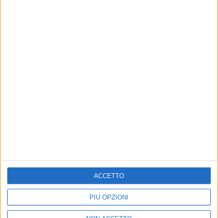
2
VIDEO
6
FOTO
08 nov 2021
ARTISTA DAY
NEK
ACCETTO
PIÙ OPZIONI