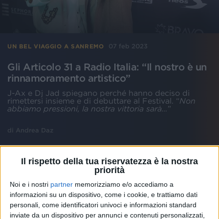
07 feb 2023
UN BEL VIAGGIO A SANREMO
Gli Articolo 31 a Radio Italia: “Il nostro è un
rinnamoramento artistico”
J-Ax e Dj Jad spiegano perché hanno deciso di
rimettersi insieme e di debuttare al Festival. “
Non
abbiamo pressioni, la nostra vittoria sarà…
”
di
Andrea Daz
Il rispetto della tua riservatezza è la nostra
priorità
Noi e i nostri
partner
memorizziamo e/o accediamo a
informazioni su un dispositivo, come i cookie, e trattiamo dati
personali, come identificatori univoci e informazioni standard
inviate da un dispositivo per annunci e contenuti personalizzati,