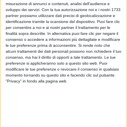
misurazione di annunci e contenuti, analisi dell'audience e
sviluppo dei servizi.
Con la tua autorizzazione noi e i nostri 1733
partner possiamo utilizzare dati precisi di geolocalizzazione e
identificazione tramite la scansione del dispositivo. Puoi fare clic
per consentire a noi e ai nostri partner il trattamento per le
finalità sopra descritte. In alternativa puoi fare clic per negare il
consenso o accedere a informazioni più dettagliate e modificare
le tue preferenze prima di acconsentire.
Si rende noto che
19 dic 2022
MUSICA DAL VIVO
alcuni trattamenti dei dati personali possono non richiedere il tuo
consenso, ma hai il diritto di opporti a tale trattamento. Le tue
Gli Articolo 31 di nuovo sul palco: ecco la
preferenze si applicheranno solo a questo sito web. Puoi
data del concerto-evento
modificare le tue preferenze o revocare il consenso in qualsiasi
J-Ax e Dj Jad annunciano a sorpresa un nuova data
momento tornando su questo sito e facendo clic sul pulsante
per il prossimo maggio
"Privacy" in fondo alla pagina web.
di
Maria Vittoria Pezzoni