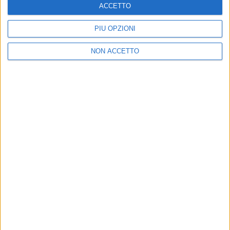
ACCETTO
PIÙ OPZIONI
NON ACCETTO
Chi siamo
Contattaci
Privacy
Lavora con noi
Pubblicita'
Regolamenti
Mobile
Radio Italia Tv
Codice etico
Riservatezza
SEGUICI
©
2026
RADIO ITALIA S.p.A. P.IVA 06832230152 | Tutti i diritti riservati. Per
le opere dell'ingegno contenute nel sito sono stati assolti gli obblighi
derivanti dalla normativa dei diritti d'autore e dei diritti connessi.