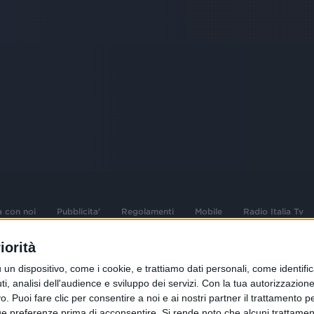
a con noi
Pubblicita'
Regolamenti
Mobile
Radio Italia Tv
iorità
 opere dell'ingegno
Sede Amministrativa: Viale Europa 49, 20
dispositivo, come i cookie, e trattiamo dati personali, come identifica
i d'autore e dei diritti
02 25444220
, analisi dell'audience e sviluppo dei servizi.
Con la tua autorizzazione 
 Puoi fare clic per consentire a noi e ai nostri partner il trattamento per 
.F. e n° iscrizione
Sede Legale: Via Savona 97, 20144 Milano
istrata n°286 - 3 Aprile
ue preferenze prima di acconsentire.
Si rende noto che alcuni trattament