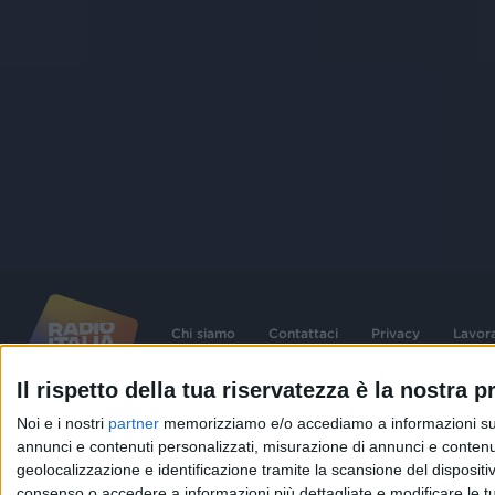
Chi siamo
Contattaci
Privacy
Lavor
Il rispetto della tua riservatezza è la nostra pr
©
2026
RADIO ITALIA S.p.A. P.IVA 06832230152 | Tutti i diritti riservati. Per le
Noi e i nostri
partner
memorizziamo e/o accediamo a informazioni su un 
contenute nel sito sono stati assolti gli obblighi derivanti dalla normativa dei diritt
connessi.
annunci e contenuti personalizzati, misurazione di annunci e contenuti
geolocalizzazione e identificazione tramite la scansione del dispositivo.
Capitale Sociale € 580.000,00 interamente versato. Iscr. Reg. Imprese Milano - C
06832230152. Iscritta al R.E.A. di Milano al n° 1125258. Testata giornalistica Reg
consenso o accedere a informazioni più dettagliate e modificare le t