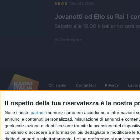
06 ott 2016
NEWS
Jovanotti ed Elio su Rai 1 co
Sabato alle 18.00 il ballerino sarà o
di
Redazione
Chi siamo
Contattaci
Privacy
Lavor
Il rispetto della tua riservatezza è la nostra pr
©
2026
RADIO ITALIA S.p.A. P.IVA 06832230152 | Tutti i diritti riservati. Per le
Noi e i nostri
partner
memorizziamo e/o accediamo a informazioni su un 
contenute nel sito sono stati assolti gli obblighi derivanti dalla normativa dei diritt
connessi.
annunci e contenuti personalizzati, misurazione di annunci e contenuti
Capitale Sociale € 580.000,00 interamente versato. Iscr. Reg. Imprese Milano - C
geolocalizzazione e identificazione tramite la scansione del dispositivo.
06832230152. Iscritta al R.E.A. di Milano al n° 1125258. Testata giornalistica Reg
1987.
consenso o accedere a informazioni più dettagliate e modificare le t
diritto di opporti a tale trattamento. Le tue preferenze si applicher