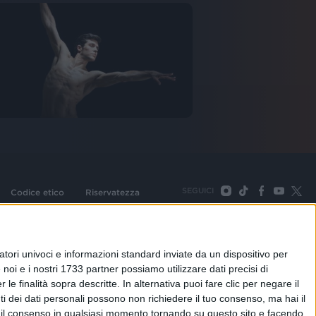
SEGUICI
Codice etico
Riservatezza
093 Cologno Monzese (Mi) |Tel. +39 02 254441 | Fax +39
TORNA SU
tori univoci e informazioni standard inviate da un dispositivo per
noi e i nostri 1733 partner possiamo utilizzare dati precisi di
le finalità sopra descritte. In alternativa puoi fare clic per negare il
i dei dati personali possono non richiedere il tuo consenso, ma hai il
re il consenso in qualsiasi momento tornando su questo sito e facendo