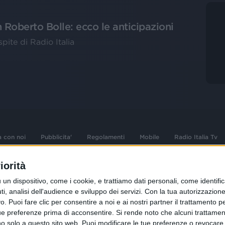
n Roberto Bolle: ecco le anticipazioni
spite di Radio Italia
a con noi
Pubblicita'
Regolamenti
Mobile
Radio Italia Tv
iorità
 opere dell'ingegno
Sede Amministrativa: Viale Europa 49, 20
dispositivo, come i cookie, e trattiamo dati personali, come identifica
i d'autore e dei diritti
02 25444220
, analisi dell'audience e sviluppo dei servizi.
Con la tua autorizzazione 
.F. e n° iscrizione
 Puoi fare clic per consentire a noi e ai nostri partner il trattamento per 
Sede Legale: Via Savona 97, 20144 Milano
istrata n°286 - 3 Aprile
ue preferenze prima di acconsentire.
Si rende noto che alcuni trattament
anno solo a questo sito web. Puoi modificare le tue preferenze o revoca