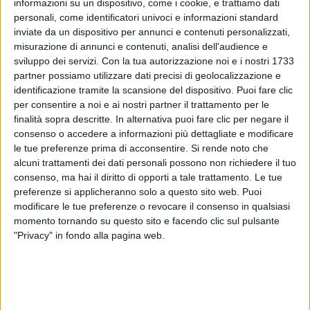
informazioni su un dispositivo, come i cookie, e trattiamo dati
personali, come identificatori univoci e informazioni standard
inviate da un dispositivo per annunci e contenuti personalizzati,
misurazione di annunci e contenuti, analisi dell'audience e
sviluppo dei servizi.
Con la tua autorizzazione noi e i nostri 1733
partner possiamo utilizzare dati precisi di geolocalizzazione e
identificazione tramite la scansione del dispositivo. Puoi fare clic
per consentire a noi e ai nostri partner il trattamento per le
08 set 2020
NEWS
finalità sopra descritte. In alternativa puoi fare clic per negare il
consenso o accedere a informazioni più dettagliate e modificare
Annalisa “surfista e cavallerizza” nel nuovo
le tue preferenze prima di acconsentire.
Si rende noto che
video di Tsunami
alcuni trattamenti dei dati personali possono non richiedere il tuo
Il 17 settembre sarà protagonista del “Nuda Release
consenso, ma hai il diritto di opporti a tale trattamento. Le tue
Party”
preferenze si applicheranno solo a questo sito web. Puoi
modificare le tue preferenze o revocare il consenso in qualsiasi
di
Andrea Basso
momento tornando su questo sito e facendo clic sul pulsante
"Privacy" in fondo alla pagina web.