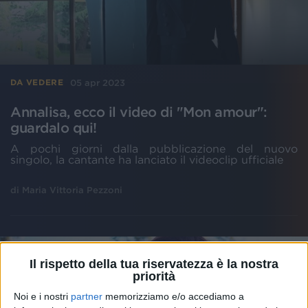
05 apr 2023
DA VEDERE
Annalisa, ecco il video di "Mon amour":
guardalo qui!
A pochi giorni dalla pubblicazione del nuovo
singolo, la cantante ha lanciato il videoclip ufficiale
di
Maria Vittoria Pezzoni
Il rispetto della tua riservatezza è la nostra
priorità
Noi e i nostri
partner
memorizziamo e/o accediamo a