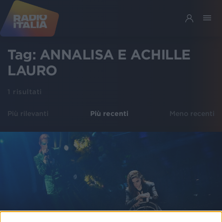
Tag:
ANNALISA E ACHILLE
LAURO
1
risultati
Più rilevanti
Più recenti
Meno recenti