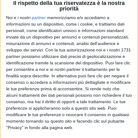
Il rispetto della tua riservatezza è la nostra
priorità
Noi e i nostri
partner
memorizziamo e/o accediamo a
informazioni su un dispositivo, come i cookie, e trattiamo dati
07 feb 2020
NEWS
personali, come identificatori univoci e informazioni standard
Annalisa con Achille Lauro a Sanremo. “La
inviate da un dispositivo per annunci e contenuti personalizzati,
sua mise? L’ho amato”
misurazione di annunci e contenuti, analisi dell'audience e
sviluppo dei servizi.
Con la tua autorizzazione noi e i nostri 1731
Spoiler sul nuovo album: “Tra poco esce, sarà un
partner possiamo utilizzare dati precisi di geolocalizzazione e
disco con tante canzoni”
identificazione tramite la scansione del dispositivo. Puoi fare clic
per consentire a noi e ai nostri partner il trattamento per le
di
Andrea Daz
finalità sopra descritte. In alternativa puoi fare clic per negare il
consenso o accedere a informazioni più dettagliate e modificare
le tue preferenze prima di acconsentire.
Si rende noto che
alcuni trattamenti dei dati personali possono non richiedere il tuo
consenso, ma hai il diritto di opporti a tale trattamento. Le tue
preferenze si applicheranno solo a questo sito web. Puoi
modificare le tue preferenze o revocare il consenso in qualsiasi
momento tornando su questo sito e facendo clic sul pulsante
"Privacy" in fondo alla pagina web.
Chi siamo
Contattaci