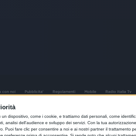
a con noi
Pubblicita'
Regolamenti
Mobile
Radio Italia Tv
iorità
 opere dell'ingegno
Sede Amministrativa: Viale Europa 49, 20
dispositivo, come i cookie, e trattiamo dati personali, come identifica
i d'autore e dei diritti
02 25444220
, analisi dell'audience e sviluppo dei servizi.
Con la tua autorizzazione 
 Puoi fare clic per consentire a noi e ai nostri partner il trattamento per 
.F. e n° iscrizione
Sede Legale: Via Savona 97, 20144 Milano
istrata n°286 - 3 Aprile
ue preferenze prima di acconsentire.
Si rende noto che alcuni trattament