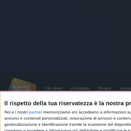
Chi siamo
Contattaci
Privacy
Lavor
Il rispetto della tua riservatezza è la nostra pr
©
2026
RADIO ITALIA S.p.A. P.IVA 06832230152 | Tutti i diritti riservati. Per le
Noi e i nostri
partner
memorizziamo e/o accediamo a informazioni su un 
contenute nel sito sono stati assolti gli obblighi derivanti dalla normativa dei diritt
connessi.
annunci e contenuti personalizzati, misurazione di annunci e contenuti
geolocalizzazione e identificazione tramite la scansione del dispositivo.
Capitale Sociale € 580.000,00 interamente versato. Iscr. Reg. Imprese Milano - C
06832230152. Iscritta al R.E.A. di Milano al n° 1125258. Testata giornalistica Reg
consenso o accedere a informazioni più dettagliate e modificare le t