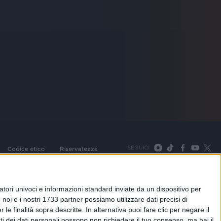
SEGUICI
Codice etico
Riservatezza
093 Cologno Monzese (Mi) |Tel. +39 02 254441 | Fax +39
TORNA SU
tori univoci e informazioni standard inviate da un dispositivo per
noi e i nostri 1733 partner possiamo utilizzare dati precisi di
le finalità sopra descritte. In alternativa puoi fare clic per negare il
i dei dati personali possono non richiedere il tuo consenso, ma hai il