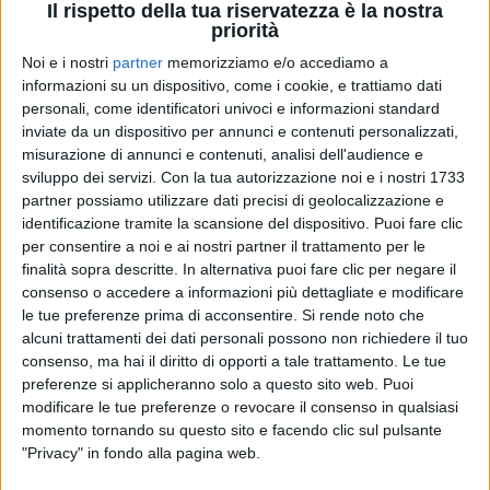
Il rispetto della tua riservatezza è la nostra
priorità
Noi e i nostri
partner
memorizziamo e/o accediamo a
informazioni su un dispositivo, come i cookie, e trattiamo dati
07 feb 2019
NEWS
personali, come identificatori univoci e informazioni standard
Anna Tatangelo svela a Sanremo 2019 il
inviate da un dispositivo per annunci e contenuti personalizzati,
segreto della sua bellezza
misurazione di annunci e contenuti, analisi dell'audience e
sviluppo dei servizi.
Con la tua autorizzazione noi e i nostri 1733
“Se Le Nostre Anime Di Notte fosse un piatto,
partner possiamo utilizzare dati precisi di geolocalizzazione e
sarebbe...”
identificazione tramite la scansione del dispositivo. Puoi fare clic
per consentire a noi e ai nostri partner il trattamento per le
di
Andrea Daz
finalità sopra descritte. In alternativa puoi fare clic per negare il
consenso o accedere a informazioni più dettagliate e modificare
le tue preferenze prima di acconsentire.
Si rende noto che
alcuni trattamenti dei dati personali possono non richiedere il tuo
consenso, ma hai il diritto di opporti a tale trattamento. Le tue
preferenze si applicheranno solo a questo sito web. Puoi
modificare le tue preferenze o revocare il consenso in qualsiasi
momento tornando su questo sito e facendo clic sul pulsante
"Privacy" in fondo alla pagina web.
Chi siamo
Contattaci