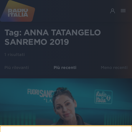
Tag:
ANNA TATANGELO
SANREMO 2019
1
risultati
Più rilevanti
Più recenti
Meno recenti