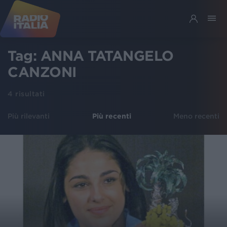
Tag:
ANNA TATANGELO
CANZONI
4
risultati
Più rilevanti
Più recenti
Meno recenti