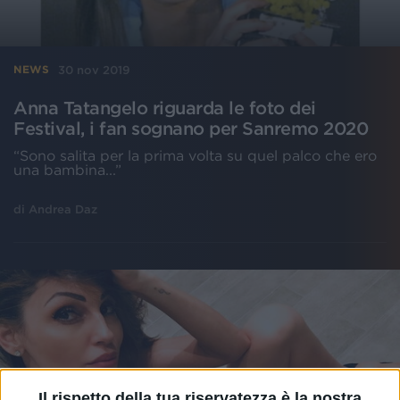
30 nov 2019
NEWS
Anna Tatangelo riguarda le foto dei
Festival, i fan sognano per Sanremo 2020
“Sono salita per la prima volta su quel palco che ero
una bambina...”
di
Andrea Daz
Il rispetto della tua riservatezza è la nostra