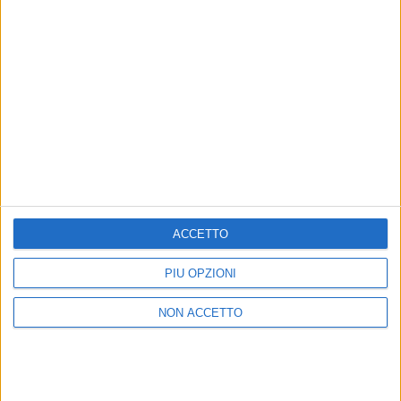
04 mag 2018
NEWS
Anna Tatangelo corre forte e libera nel
video di “Chiedere scusa”
ACCETTO
Ecco il suo nuovo singolo, che anticipa l'album
atteso a settembre
PIÙ OPZIONI
di
Andrea Daz
NON ACCETTO