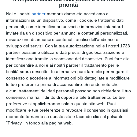
priorità
Noi e i nostri
partner
memorizziamo e/o accediamo a
informazioni su un dispositivo, come i cookie, e trattiamo dati
personali, come identificatori univoci e informazioni standard
inviate da un dispositivo per annunci e contenuti personalizzati,
05 giu 2019
NEWS
misurazione di annunci e contenuti, analisi dell'audience e
sviluppo dei servizi.
Con la tua autorizzazione noi e i nostri 1733
“Tutto ciò che serve” è il nuovo singolo di
partner possiamo utilizzare dati precisi di geolocalizzazione e
Anna Tatangelo
identificazione tramite la scansione del dispositivo. Puoi fare clic
La canzone parla dell'importanza di non
per consentire a noi e ai nostri partner il trattamento per le
abbandonare mai i propri sogni
finalità sopra descritte. In alternativa puoi fare clic per negare il
consenso o accedere a informazioni più dettagliate e modificare
di
Andrea Daz
le tue preferenze prima di acconsentire.
Si rende noto che
alcuni trattamenti dei dati personali possono non richiedere il tuo
consenso, ma hai il diritto di opporti a tale trattamento. Le tue
preferenze si applicheranno solo a questo sito web. Puoi
modificare le tue preferenze o revocare il consenso in qualsiasi
momento tornando su questo sito e facendo clic sul pulsante
"Privacy" in fondo alla pagina web.