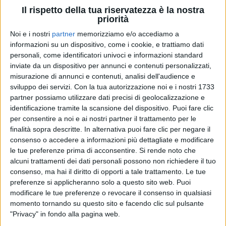
Il rispetto della tua riservatezza è la nostra
priorità
Noi e i nostri
partner
memorizziamo e/o accediamo a
informazioni su un dispositivo, come i cookie, e trattiamo dati
24 ott 2023
CHE T’O DICO A FA
personali, come identificatori univoci e informazioni standard
inviate da un dispositivo per annunci e contenuti personalizzati,
Angelina Mango, “pare una pazzia” ma è
misurazione di annunci e contenuti, analisi dell'audience e
tutto vero: nel 2024 maxi concerto a Milano
sviluppo dei servizi.
Con la tua autorizzazione noi e i nostri 1733
Conto alla rovescia per la vendita dei biglietti. Intanto
partner possiamo utilizzare dati precisi di geolocalizzazione e
il “
Voglia di Vivere Tour
”, un sold out dopo l'altro, sta
identificazione tramite la scansione del dispositivo. Puoi fare clic
volgendo al termine
per consentire a noi e ai nostri partner il trattamento per le
finalità sopra descritte. In alternativa puoi fare clic per negare il
di
Andrea Daz
consenso o accedere a informazioni più dettagliate e modificare
le tue preferenze prima di acconsentire.
Si rende noto che
alcuni trattamenti dei dati personali possono non richiedere il tuo
consenso, ma hai il diritto di opporti a tale trattamento. Le tue
preferenze si applicheranno solo a questo sito web. Puoi
modificare le tue preferenze o revocare il consenso in qualsiasi
momento tornando su questo sito e facendo clic sul pulsante
"Privacy" in fondo alla pagina web.