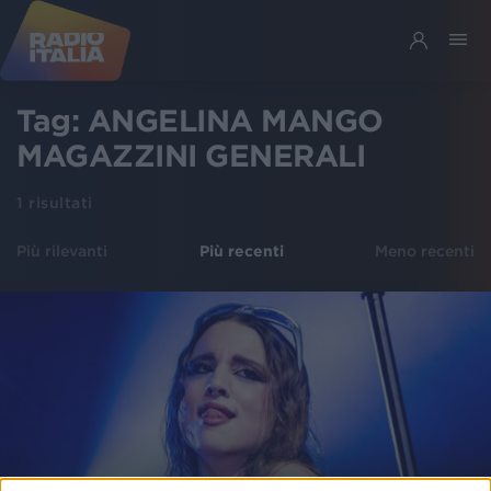
Tag:
ANGELINA MANGO
MAGAZZINI GENERALI
1
risultati
Più rilevanti
Più recenti
Meno recenti