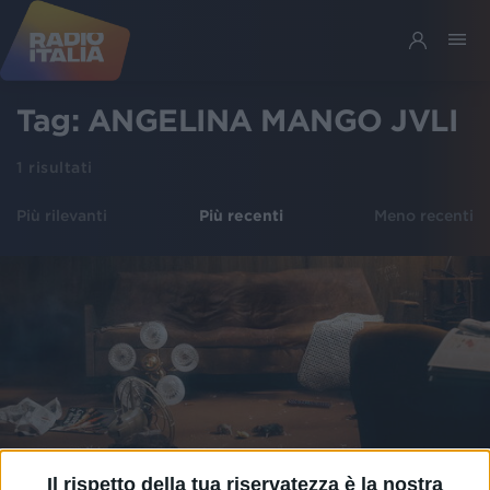
Tag:
ANGELINA MANGO JVLI
1
risultati
Più rilevanti
Più recenti
Meno recenti
Il rispetto della tua riservatezza è la nostra