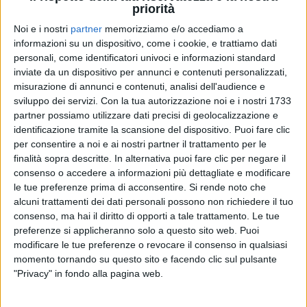
priorità
Noi e i nostri
partner
memorizziamo e/o accediamo a
informazioni su un dispositivo, come i cookie, e trattiamo dati
26 set 2024
OLLY FEAT ANGELINA MANGO
personali, come identificatori univoci e informazioni standard
PER DUE COME NOI
inviate da un dispositivo per annunci e contenuti personalizzati,
misurazione di annunci e contenuti, analisi dell'audience e
Disco Italia dal 27 Settembre al 3 Ottobre 2024
sviluppo dei servizi.
Con la tua autorizzazione noi e i nostri 1733
Su Radio Italia e Radio Italia Tv
alle 02:10, 05:10, 07:10, 10:10, 14:10, 16:10, 19:10,
partner possiamo utilizzare dati precisi di geolocalizzazione e
23:10
identificazione tramite la scansione del dispositivo. Puoi fare clic
per consentire a noi e ai nostri partner il trattamento per le
finalità sopra descritte. In alternativa puoi fare clic per negare il
consenso o accedere a informazioni più dettagliate e modificare
le tue preferenze prima di acconsentire.
Si rende noto che
alcuni trattamenti dei dati personali possono non richiedere il tuo
consenso, ma hai il diritto di opporti a tale trattamento. Le tue
preferenze si applicheranno solo a questo sito web. Puoi
modificare le tue preferenze o revocare il consenso in qualsiasi
momento tornando su questo sito e facendo clic sul pulsante
Chi siamo
Contattaci
"Privacy" in fondo alla pagina web.
Privacy
Lavora con noi
Pubblicita'
Regolamenti