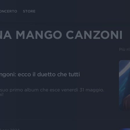
 CONCERTO
STORE
NA MANGO CANZONI
Più r
oni: ecco il duetto che tutti
l suo primo album che esce venerdì 31 maggio.
i!