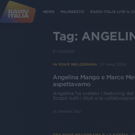
NEWS
PALINSESTO
RADIO ITALIA LIVE IL
Tag:
ANGELI
5
risultati
27 mag 2024
IN POKÉ MELODRAMA
Angelina Mango e Marco Meng
aspettavamo
Angelina ha svelato i featuring de
Scopri tutti i titoli e le collaborazion
di
Andrea Daz
TRA POKÉ MELODRAMA E LA SVEZIA