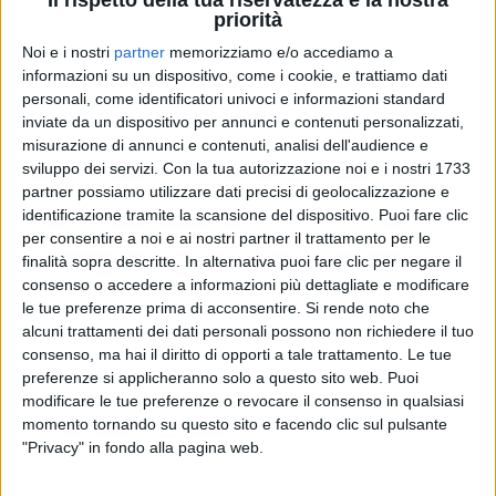
Il rispetto della tua riservatezza è la nostra
priorità
29 giu 2020
NEWS
Noi e i nostri
partner
memorizziamo e/o accediamo a
informazioni su un dispositivo, come i cookie, e trattiamo dati
Le Notti Magiche di Barzagli: “Festa in
personali, come identificatori univoci e informazioni standard
Nazionale con l’inno di Bennato-Nannini”
inviate da un dispositivo per annunci e contenuti personalizzati,
misurazione di annunci e contenuti, analisi dell'audience e
L’ex difensore torna su Euro 2016 e sulla grande
sviluppo dei servizi.
Con la tua autorizzazione noi e i nostri 1733
vittoria contro la Spagna
partner possiamo utilizzare dati precisi di geolocalizzazione e
identificazione tramite la scansione del dispositivo. Puoi fare clic
di
Andrea Basso
per consentire a noi e ai nostri partner il trattamento per le
finalità sopra descritte. In alternativa puoi fare clic per negare il
consenso o accedere a informazioni più dettagliate e modificare
le tue preferenze prima di acconsentire.
Si rende noto che
alcuni trattamenti dei dati personali possono non richiedere il tuo
consenso, ma hai il diritto di opporti a tale trattamento. Le tue
preferenze si applicheranno solo a questo sito web. Puoi
modificare le tue preferenze o revocare il consenso in qualsiasi
momento tornando su questo sito e facendo clic sul pulsante
"Privacy" in fondo alla pagina web.
Chi siamo
Contattaci
Privacy
Lavora con noi