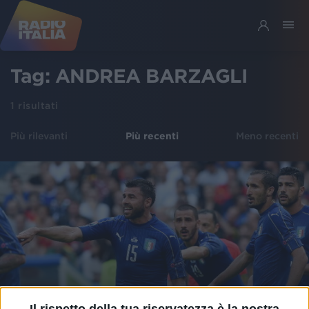
Tag:
ANDREA BARZAGLI
1
risultati
Più rilevanti
Più recenti
Meno recenti