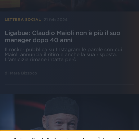
21 feb 2024
LETTERA SOCIAL
Ligabue: Claudio Maioli non è più il suo
manager dopo 40 anni
Il rocker pubblica su Instagram le parole con cui
Maioli annuncia il ritiro e anche la sua risposta.
L'amicizia rimane intatta però
di
Mara Bizzoco