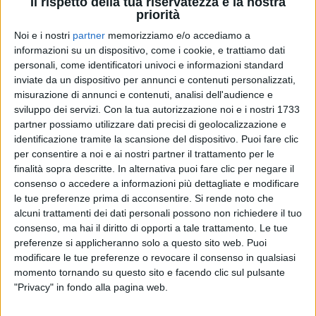
Il rispetto della tua riservatezza è la nostra
priorità
Noi e i nostri
partner
memorizziamo e/o accediamo a
informazioni su un dispositivo, come i cookie, e trattiamo dati
personali, come identificatori univoci e informazioni standard
inviate da un dispositivo per annunci e contenuti personalizzati,
30 lug 2023
FOTO E VIDEO
misurazione di annunci e contenuti, analisi dell'audience e
sviluppo dei servizi.
Con la tua autorizzazione noi e i nostri 1733
Vasco Rossi celebra la Giornata Mondiale
partner possiamo utilizzare dati precisi di geolocalizzazione e
dell’Amicizia. Ecco i suoi amici di infanzia
identificazione tramite la scansione del dispositivo. Puoi fare clic
per consentire a noi e ai nostri partner il trattamento per le
Il rocker si trova ancora a Zocca, dove ha cenato con
finalità sopra descritte. In alternativa puoi fare clic per negare il
la sua combriccola di sempre
consenso o accedere a informazioni più dettagliate e modificare
le tue preferenze prima di acconsentire.
Si rende noto che
di
Mara Bizzoco
alcuni trattamenti dei dati personali possono non richiedere il tuo
consenso, ma hai il diritto di opporti a tale trattamento. Le tue
preferenze si applicheranno solo a questo sito web. Puoi
modificare le tue preferenze o revocare il consenso in qualsiasi
momento tornando su questo sito e facendo clic sul pulsante
"Privacy" in fondo alla pagina web.